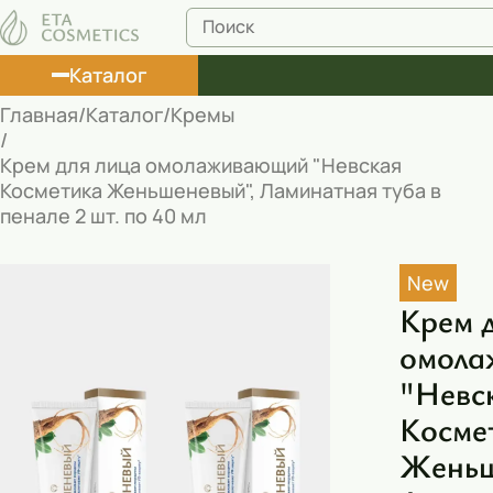
Каталог
Главная
Каталог
Кремы
Лосьоны
Крем для лица омолаживающий "Невская
Косметика Женьшеневый", Ламинатная туба в
Туши
пенале 2 шт. по 40 мл
Корректоры
New
Маски косметические
Крем 
Муссы
омол
Масла
"Невс
Пена для ванны
Косме
Женьш
Румяна