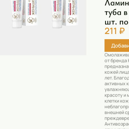
Ламин
Скрабы
туба в
Блески
шт. по
Гели
211 ₽
Восковые полоски
Добави
Кремы
Омолажива
Спреи
от бренда
предназна
Косметические карандаши
кожей лица
лет. Благ
Бальзамы
активных 
увлажняющ
Салфетки для одежды
красоту и
клетки кож
Гели для бровей
неблагопр
внешней с
Капсулы для стирки
преждевре
Антивозра
Шампуни