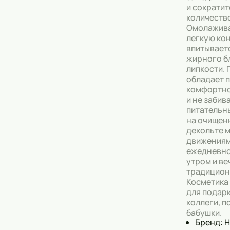
и сократи
количеств
Омолажива
легкую ко
впитываетс
жирного бл
липкости.
обладает 
комфортно
и не забив
питательн
на очищенн
декольте 
движениям
ежедневно
утром и ве
традицион
Косметика
для подарк
коллеги, п
бабушки.
Бренд: 