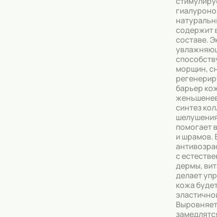
стимулиру
гиалуроно
Тональные кремы
натуральн
содержит 
Основы под макияж
составе. Э
увлажняю
Сыворотки
способств
морщин, с
Спреи для уборки
регенерир
барьер ко
женьшенев
Мыло
синтез кол
шелушения 
помогает 
и шрамов. 
антивозра
с естеств
дермы, вит
делает упр
кожа буде
эластичной
Выровняет
замедлятс