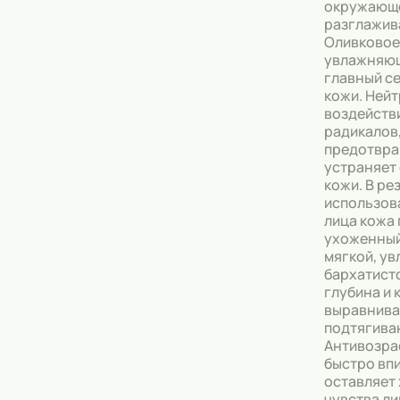
окружающе
разглажив
Оливковое
увлажняющ
главный с
кожи. Ней
воздейств
радикалов
предотвра
устраняет
кожи. В ре
использов
лица кожа
ухоженный
мягкой, у
бархатист
глубина и 
выравнива
подтягива
Антивозра
быстро впи
оставляет 
чувства ли