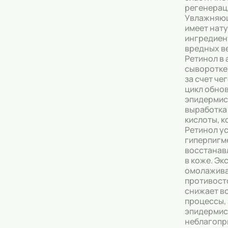
регенерац
Увлажняю
Тональные кремы
имеет нат
ингредиен
Основы под макияж
вредных ве
Ретинол в
Сыворотки
сыворотке
за счет че
Спреи для уборки
цикл обно
эпидермис
Мыло
выработка
кислоты, к
Ретинол у
гиперпигм
восстанав
в коже. Эк
омолажив
противост
снижает в
процессы,
эпидермис
неблагопр