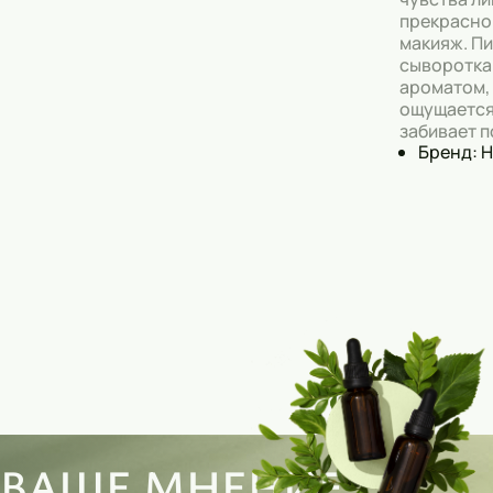
прекрасно
макияж. П
сыворотка
ароматом,
ощущается 
забивает п
Бренд: 
ВАШЕ МНЕНИЕ