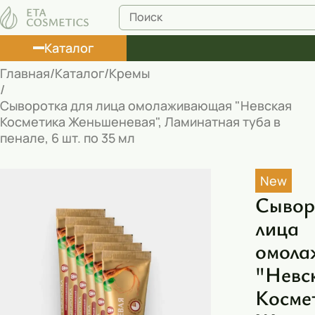
Каталог
Главная
Каталог
Кремы
Лосьоны
Сыворотка для лица омолаживающая "Невская
Косметика Женьшеневая", Ламинатная туба в
Туши
пенале, 6 шт. по 35 мл
Корректоры
New
Маски косметические
Сывор
Муссы
лица
Масла
омола
Пена для ванны
"Невс
Косме
Румяна