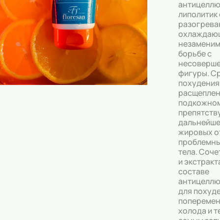
Скрабы
антицеллю
липолитик 
Блески
разогрев
охлаждаю
Гели
незаменим
борьбе с
Восковые полоски
несоверш
фигуры. С
Кремы
похудения
расщеплен
Спреи
подкожном
препятств
Косметические карандаши
дальнейше
жировых о
Бальзамы
проблемны
тела. Соч
Салфетки для одежды
и экстракт
составе
Гели для бровей
антицеллю
для похуд
Капсулы для стирки
попереме
холода и т
Шампуни