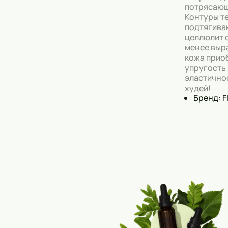
потрясающ
Контуры т
подтягива
целлюлит 
менее выр
кожа прио
упругость 
эластично
худей!
Бренд: F