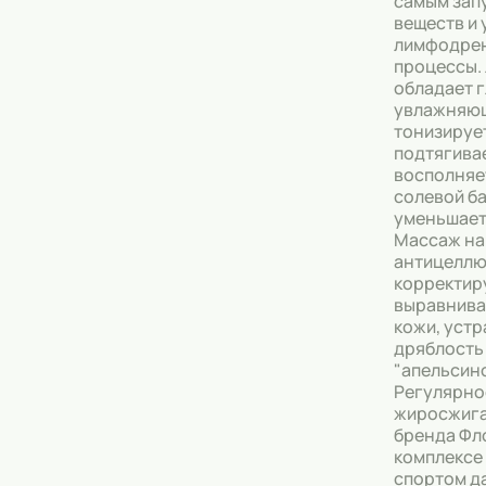
самым зап
веществ и
Тональные кремы
лимфодре
процессы.
Основы под макияж
обладает 
увлажняющ
Сыворотки
тонизируе
подтягивае
Спреи для уборки
восполняе
солевой ба
уменьшает
Мыло
Массаж на
антицеллю
корректиру
выравнива
кожи, устр
дряблость
"апельсино
Регулярно
жиросжига
бренда Фл
комплексе
спортом д