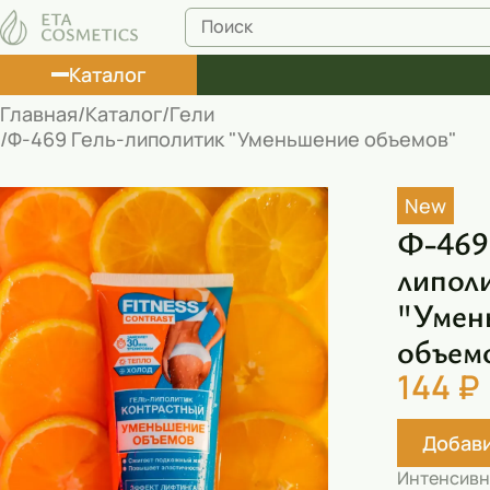
Каталог
Главная
Каталог
Гели
Ф-469 Гель-липолитик "Уменьшение объемов"
Лосьоны
Туши
New
Ф-469 
Корректоры
липол
Маски косметические
"Умен
Муссы
объем
Масла
144 ₽
Пена для ванны
Добави
Румяна
Интенсив