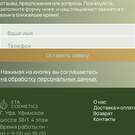
отзывы, предложения или вопросы. Пожалуйста,
заполните форму ниже, и наш специалист свяжется с
вами в ближайшее время!
Ваше имя
Телефон
Оставить заявку
Нажимая на кнопку вы соглашаетесь
на обработку персональных данных
О нас
Доставка и оплат
Г. Уфа, Уфимское
Возврат
Контакты
шоссе 38/1, 4 этаж
Время работы пн -
пт с 9:00 до 18:00