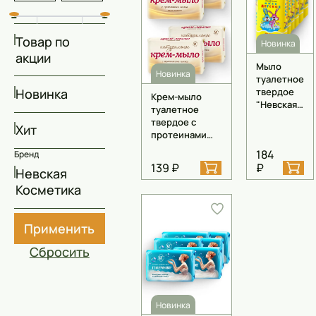
Скрабы
Блески
Товар по
Новинка
акции
Гели
Мыло
Новинка
туалетное
Восковые полоски
Новинка
твердое
Крем-мыло
"Невская
туалетное
Кремы
Косметика
твердое с
Хит
Детское"
протеинами
Спреи
марки
шелка
184
Бренд
"Детское",
"Невская
Косметические карандаши
139 ₽
₽
6 шт. по
Невская
Косметика
90 гр
Натуральное",
Косметика
Бальзамы
4 шт. по 90 гр
Салфетки для одежды
Применить
Сбросить
Гели для бровей
Капсулы для стирки
Новинка
Шампуни