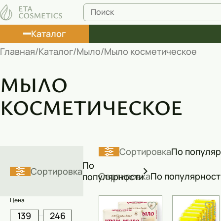
Каталог
Главная
Каталог
Мыло
Мыло косметическое
Лосьоны
МЫЛО
Туши
КОСМЕТИЧЕСКОЕ
Корректоры
Маски косметические
Муссы
Сортировка
По популя
Масла
По
Сортировка
Сортировка
По популярност
популярности
Пена для ванны
Цена
Румяна