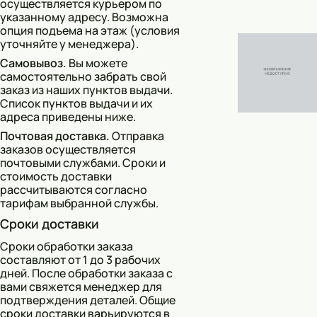
осуществляется курьером по
Скрабы
указанному адресу. Возможна
опция подъема на этаж (условия
Блески
уточняйте у менеджера).
Гели
Самовывоз.
Вы можете
самостоятельно забрать свой
Восковые полоски
заказ из наших пунктов выдачи.
Список пунктов выдачи и их
Кремы
адреса приведены ниже.
Почтовая доставка.
Отправка
Спреи
заказов осуществляется
почтовыми службами. Сроки и
Косметические карандаши
стоимость доставки
рассчитываются согласно
Бальзамы
тарифам выбранной службы.
Сроки доставки
Салфетки для одежды
Сроки обработки заказа
Гели для бровей
составляют от 1 до 3 рабочих
дней. После обработки заказа с
Капсулы для стирки
вами свяжется менеджер для
подтверждения деталей. Общие
сроки доставки варьируются в
Шампуни