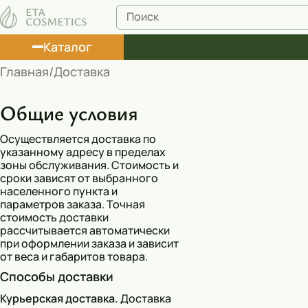
Каталог
Главная
Доставка
Лосьоны
Общие условия
Туши
Осуществляется доставка по
Корректоры
указанному адресу в пределах
зоны обслуживания. Стоимость и
Маски косметические
сроки зависят от выбранного
населенного пункта и
Муссы
параметров заказа. Точная
стоимость доставки
Масла
рассчитывается автоматически
при оформлении заказа и зависит
от веса и габаритов товара.
Пена для ванны
Способы доставки
Румяна
Курьерская доставка.
Доставка