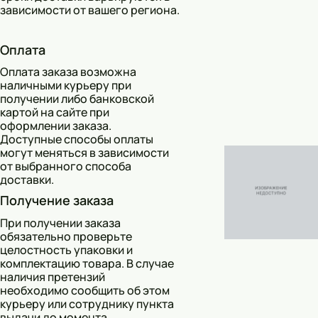
зависимости от вашего региона.
Тональные кремы
Оплата
Основы под макияж
Оплата заказа возможна
Сыворотки
наличными курьеру при
получении либо банковской
картой на сайте при
Спреи для уборки
оформлении заказа.
Доступные способы оплаты
Мыло
могут меняться в зависимости
от выбранного способа
доставки.
Получение заказа
При получении заказа
обязательно проверьте
целостность упаковки и
комплектацию товара. В случае
наличия претензий
необходимо сообщить об этом
курьеру или сотруднику пункта
выдачи до момента