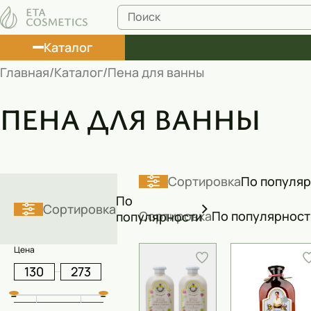
Каталог
Главная
Каталог
Пена для ванны
Лосьоны
ПЕНА ДЛЯ ВАННЫ
Туши
Корректоры
Маски косметические
Сортировка
По популя
По
Муссы
Сортировка
Сортировка
По популярност
популярности
Масла
Цена
Пена для ванны
Румяна