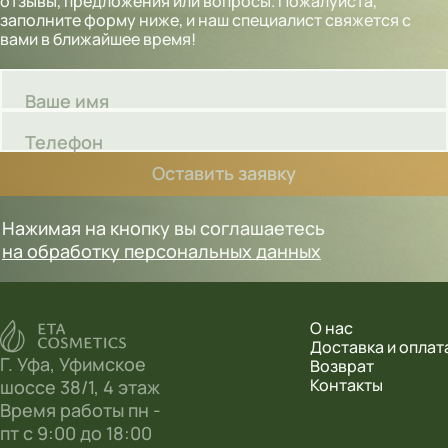
отзывы, предложения или вопросы. Пожалуйста,
заполните форму ниже, и наш специалист свяжется с
вами в ближайшее время!
Ваше имя
Телефон
Оставить заявку
Нажимая на кнопку вы соглашаетесь
на обработку персональных данных
О нас
Доставка и оплат
Г. Уфа, Уфимское
Возврат
Контакты
шоссе 38/1, 4 этаж
Время работы пн -
пт с 9:00 до 18:00