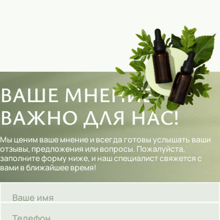
Тональные кремы
Основы под макияж
Сыворотки
Спреи для уборки
ВАШЕ МНЕНИЕ
Мыло
ВАЖНО ДЛЯ НАС!
Мы ценим ваше мнение и всегда готовы услышать ваши
отзывы, предложения или вопросы. Пожалуйста,
заполните форму ниже, и наш специалист свяжется с
вами в ближайшее время!
Ваше имя
Телефон