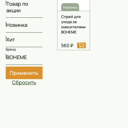
Скрабы
Товар по
Новинка
акции
Блески
Спрей для
ухода за
Гели
Новинка
смесителями
BOHEME
Восковые полоски
Хит
Кремы
560 ₽
Бренд
Спреи
BOHEME
Косметические карандаши
Применить
Бальзамы
Сбросить
Салфетки для одежды
Гели для бровей
Капсулы для стирки
Шампуни