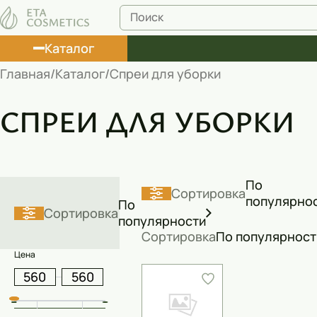
Каталог
Главная
Каталог
Спреи для уборки
Лосьоны
СПРЕИ ДЛЯ УБОРКИ
Туши
Корректоры
Маски косметические
По
Сортировка
популярно
По
Муссы
Сортировка
популярности
Сортировка
По популярност
Масла
Цена
Пена для ванны
Румяна