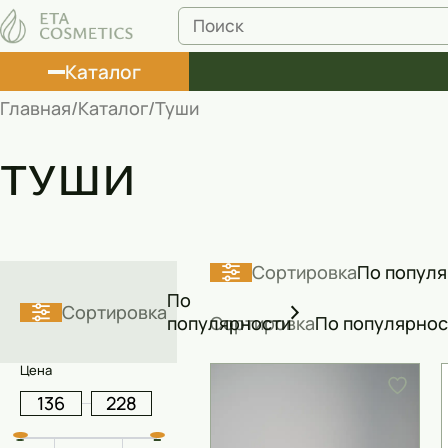
Каталог
Главная
Каталог
Туши
Лосьоны
ТУШИ
Туши
Корректоры
Маски косметические
Сортировка
По попул
По
Муссы
Сортировка
популярности
Сортировка
По популярнос
Масла
Цена
Пена для ванны
Румяна