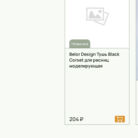
Шампуни
Тональные кремы
Основы под макияж
Новинка
Сыворотки
Belor Design Тушь Black
Corset для ресниц
Спреи для уборки
моделирующая
Мыло
204 ₽