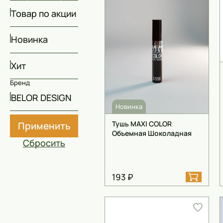
Скрабы
Товар по акции
Блески
Новинка
Гели
Хит
Восковые полоски
Бренд
Кремы
BELOR DESIGN
Новинка
Спреи
Тушь MAXI COLOR
Применить
Косметические карандаши
Объемная Шоколадная
Сбросить
Бальзамы
Салфетки для одежды
193 ₽
Гели для бровей
Капсулы для стирки