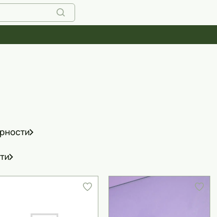
ярности
ти