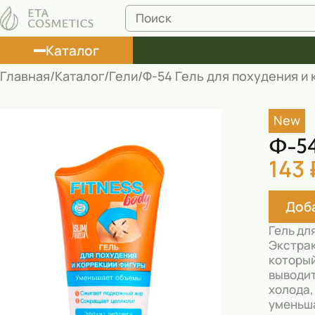
Каталог
Главная
Каталог
Гели
Ф-54 Гель для похудения и
Лосьоны
New
Туши
Ф-54
Корректоры
143 
Маски косметические
Доба
Муссы
Гель дл
Масла
Экстрак
который
Пена для ванны
выводит
холода,
Румяна
уменьша