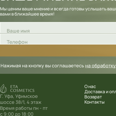
Шампуни
Мы ценим ваше мнение и всегда готовы услышать ваш
вами в ближайшее время!
Тональные кремы
Основы под макияж
Ваше имя
Сыворотки
Телефон
Спреи для уборки
Мыло
Нажимая на кнопку вы соглашаетесь
на обработк
О нас
Доставка и оп
Г. Уфа, Уфимское
Возврат
шоссе 38/1, 4 этаж
Контакты
Время работы пн - пт
с 9:00 до 18:00