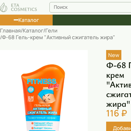
Каталог
Главная
Каталог
Гели
Ф-68 Гель-крем "Активный сжигатель жира"
Лосьоны
Туши
New
Ф-68 Г
Корректоры
крем
Маски косметические
"Акти
Муссы
сжига
Масла
жира"
Пена для ванны
116 ₽
Румяна
Добави