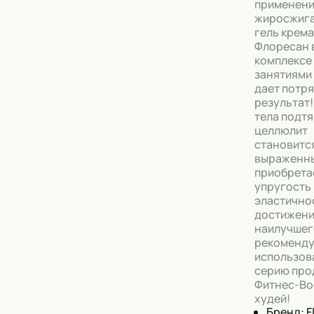
применен
жиросжиг
гель крема
Флоресан 
комплексе
занятиями
дает потр
результат
тела подт
целлюлит
становитс
выраженны
приобрета
упругость 
эластично
достижен
наилучшег
рекоменду
использов
серию про
Фитнес-Bo
худей!
Бренд: F