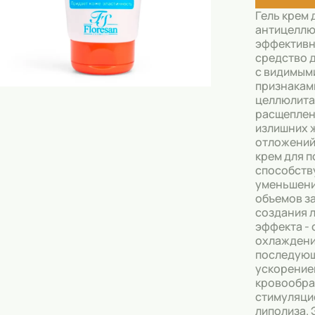
Скрабы
Гель крем 
антицелл
Блески
эффектив
средство 
Гели
с видимым
Восковые полоски
признакам
целлюлита
Кремы
расщепле
излишних 
Спреи
отложений
крем для 
Косметические карандаши
способств
уменьшен
Бальзамы
объемов за
создания 
Салфетки для одежды
эффекта -
охлаждени
Гели для бровей
последую
ускорение
кровообра
Капсулы для стирки
стимуляци
липолиза.
Шампуни