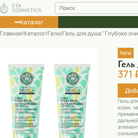
Каталог
Главная
Каталог
Гели
Гель для душа "Глубоко очи
Лосьоны
New
Туши
Гель
Корректоры
371 
Маски косметические
Доба
Муссы
Гель дл
Масла
кожи, ч
примене
Пена для ванны
дальней
элемент
Румяна
сильное