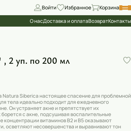
Войти
Избранное
Корзина
О нас
Доставка и оплата
Возврат
Контакты
, 2 уп. по 200 мл
нда Natura Siberica настоящее спасение для проблемной
 для тела идеально подходит для ежедневного
не. Он устраняет акне и препятствует их
 борется с акне, подсушивая воспалительные
е концентрации витаминов B2 и B5 оказывают
ги, осветляют несовершенства и выравнивают тон