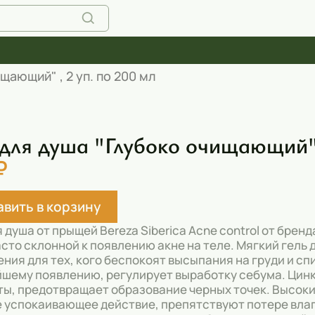
щающий" , 2 уп. по 200 мл
 для душа "Глубоко очищающий" 
₽
вить в корзину
я душа от прыщей Bereza Siberica Acne control от бре
асто склонной к появлению акне на теле. Мягкий гель
ния для тех, кого беспокоят высыпания на груди и спи
шему появлению, регулирует выработку себума. Цинк
ы, предотвращает образование черных точек. Высоки
 успокаивающее действие, препятствуют потере вла