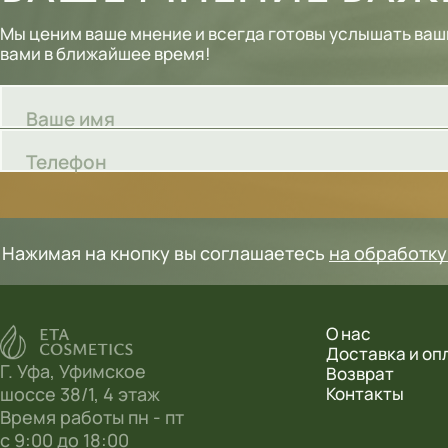
Шампуни
Мы ценим ваше мнение и всегда готовы услышать ваш
вами в ближайшее время!
Тональные кремы
Основы под макияж
Ваше имя
Сыворотки
Телефон
Спреи для уборки
Мыло
Нажимая на кнопку вы соглашаетесь
на обработк
О нас
Доставка и оп
Г. Уфа, Уфимское
Возврат
шоссе 38/1, 4 этаж
Контакты
Время работы пн - пт
с 9:00 до 18:00