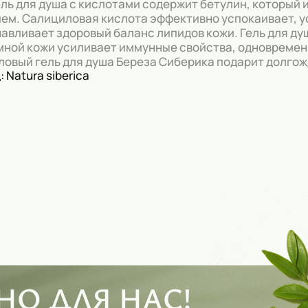
ель для душа с кислотами содержит бетулин, которы
ем. Салициловая кислота эффективно успокаивает, у
авливает здоровый баланс липидов кожи. Гель для д
ной кожи усиливает иммунные свойства, одновремен
овый гель для душа Береза Сиберика подарит долгожд
 Natura siberica
О ДЛЯ НАС!