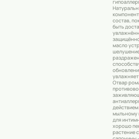
гипоаллер
Натуральн
компонент
состав, п
быть дост
увлажнённ
защищённо
масло уст
шелушение
раздражен
способств
обновлени
увлажняет 
Отвар ром
противово
заживляющ
антиаллер
действием
мыльному 
для интим
хорошо пе
растение 
сапонины 