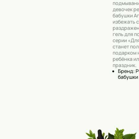
подмывани
девочек р
бабушки А
избежать с
раздражен
гель для 
серии «Дл
станет по
подарком 
ребёнка ил
праздник.
Бренд: 
бабушки