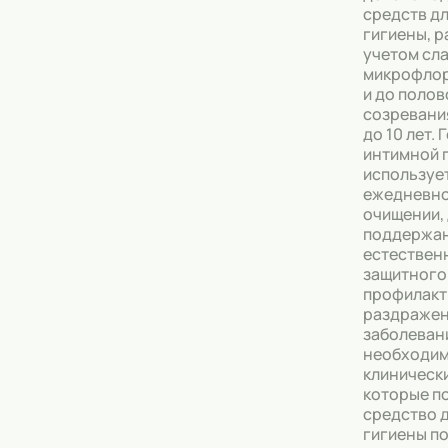
средств д
гигиены, р
Тональные кремы
учетом сл
микрофлор
Основы под макияж
и до полов
созревания
Сыворотки
до 10 лет. 
интимной 
Спреи для уборки
используе
ежедневно
Мыло
очищении,
поддержа
естествен
защитного
профилакт
раздражен
заболеван
необходи
клиническ
которые п
средство 
гигиены п