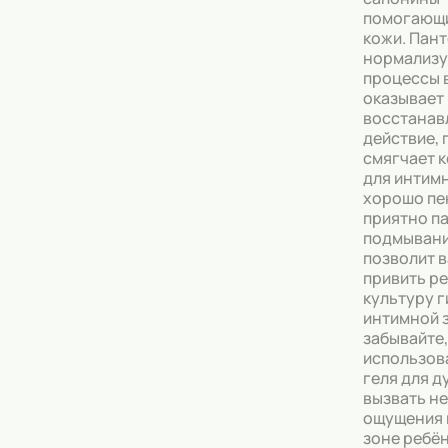
помогающ
кожи. Пан
нормализу
процессы в
оказывает
восстана
действие, 
смягчает 
для интим
хорошо пе
приятно па
подмывани
позволит в
привить р
культуру 
интимной 
забывайте,
использов
геля для 
вызвать н
ощущения 
зоне ребён