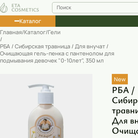
Каталог
Главная
Каталог
Гели
Лосьоны
РБА / Сибирская травница / Для внучат /
Очищающая гель-пенка с пантенолом для
Туши
подмывания девочек "0-10лет", 350 мл
Корректоры
New
Маски косметические
РБА /
Муссы
Сибир
Масла
травн
Пена для ванны
Для вн
Очищ
Румяна