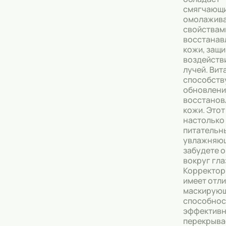
смягчающ
Тональные кремы
омолажив
свойствам
восстанав
Основы под макияж
кожи, защи
воздейств
Сыворотки
лучей. Вит
способств
Спреи для уборки
обновлени
восстано
Мыло
кожи. Этот
настолько
питательн
увлажняющ
забудете о
вокруг гла
Корректор 
имеет отл
маскирую
способнос
эффектив
перекрыва