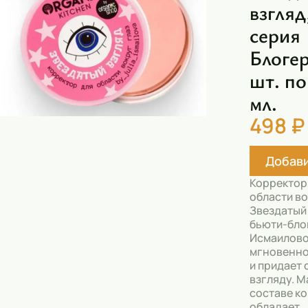
взгляд
Скрабы
серия
Блески
Блогер
Гели
шт. по
Восковые полоски
мл.
Кремы
498 ₽
Спреи
Добави
Косметические карандаши
Корректор
Бальзамы
области во
Звездатый 
Салфетки для одежды
бьюти-бло
Исмаилов
Гели для бровей
мгновенно
и придает 
Капсулы для стирки
взгляду. М
составе к
Шампуни
обладает