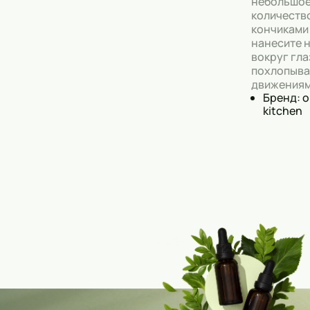
небольшо
количеств
кончиками
нанесите 
вокруг гла
похлопыв
движениям
Бренд: o
kitchen