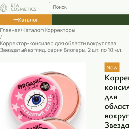
Каталог
Главная
Каталог
Корректоры
Лосьоны
Корректор-консилер для области вокруг глаз
Звездатый взгляд, серия Блогеры, 2 шт. по 10 мл.
Туши
Корректоры
New
Маски косметические
Корре
конси
Муссы
для
Масла
облас
Пена для ванны
вокруг
Румяна
Звезд