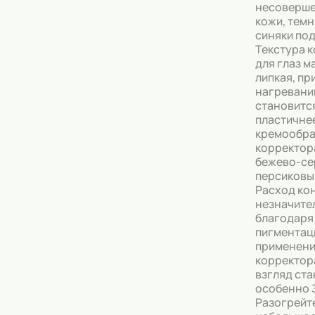
несоверш
кожи, темн
синяки под
Текстура 
для глаз м
липкая, пр
нагревани
становитс
пластичнее
кремообра
корректор
бежево-се
персиковы
Расход ко
незначите
благодаря
пигментац
применен
корректор
взгляд ста
особенно 
Разогрейт