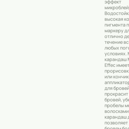
эффект
микроблей
Тональные кремы
Водостойк
высокая к
Основы под макияж
пигмента 
маркеру д
Сыворотки
отлично д
течение вс
Спреи для уборки
любых пог
условиях.
Мыло
карандаш 
Effec имее
прорисовк
или кончи
аппликато
для брове
прокрасит
бровeй, уб
пробелы м
волосками
карандаш 
позволяет
брoвям бо