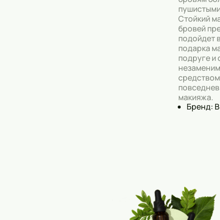
пушистыми
Стойкий м
бровей пр
подойдет в
подарка ма
подруге и 
незамени
средством
повседнев
макияжа.
Бренд: 