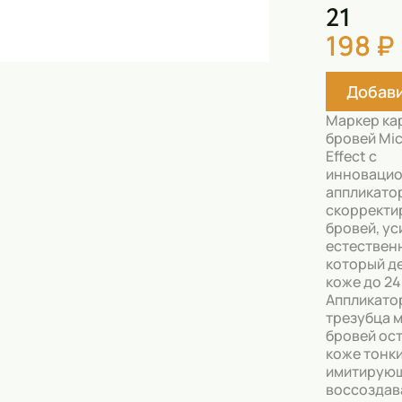
21
Скрабы
198 ₽
Блески
Гели
Добави
Восковые полоски
Маркер ка
бровей Mi
Кремы
Effect с
инноваци
Спреи
аппликато
скорректи
Косметические карандаши
бровей, ус
естественн
Бальзамы
который д
коже до 24
Салфетки для одежды
Аппликато
трезубца 
Гели для бровей
бровей ос
коже тонки
Капсулы для стирки
имитирующ
воссоздав
Шампуни