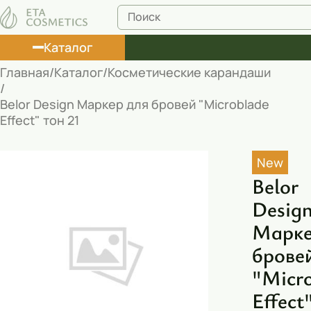
Каталог
Главная
Каталог
Косметические карандаши
Лосьоны
Belor Design Маркер для бровей "Microblade
Effect" тон 21
Туши
Корректоры
New
Маски косметические
Belor
Desig
Муссы
Марке
Масла
брове
Пена для ванны
"Micr
Румяна
Effect