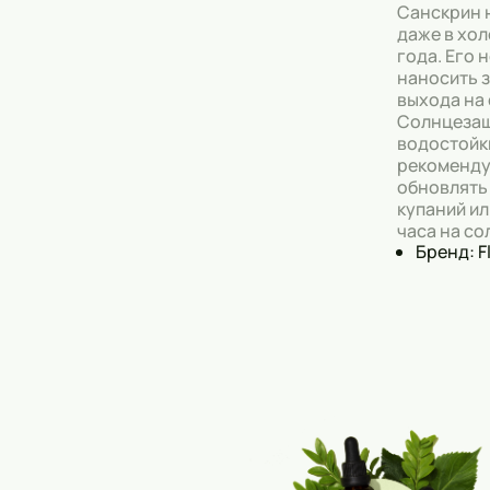
Санскрин 
даже в хо
года. Его
наносить з
выхода на
Солнцезащ
водостойк
рекоменду
обновлять 
купаний ил
часа на со
Бренд: F