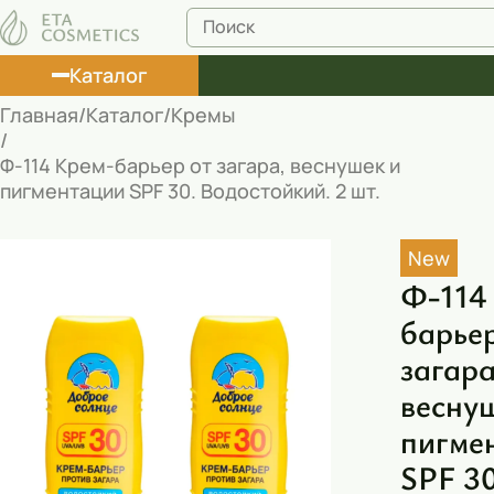
Каталог
Главная
Каталог
Кремы
Лосьоны
Ф-114 Крем-барьер от загара, веснушек и
пигментации SPF 30. Водостойкий. 2 шт.
Туши
Корректоры
New
Маски косметические
Ф-114
барьер
Муссы
загара
Масла
весну
Пена для ванны
пигме
Румяна
SPF 30