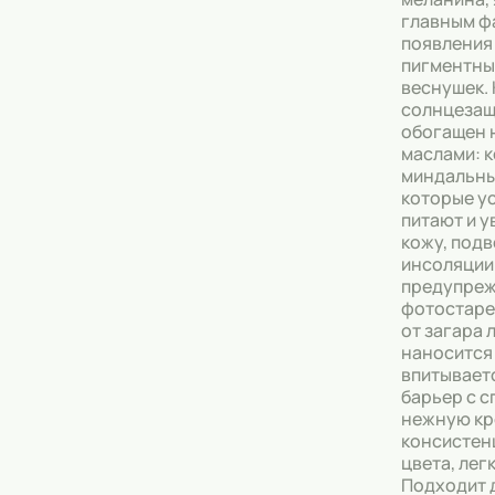
главным ф
Тональные кремы
появления 
пигментны
Основы под макияж
веснушек.
солнцеза
обогащен 
Сыворотки
маслами: 
миндальны
Спреи для уборки
которые у
питают и 
Мыло
кожу, под
инсоляции
предупре
фотостаре
от загара 
наносится
впитывает
барьер с с
нежную к
консистен
цвета, лег
Подходит 