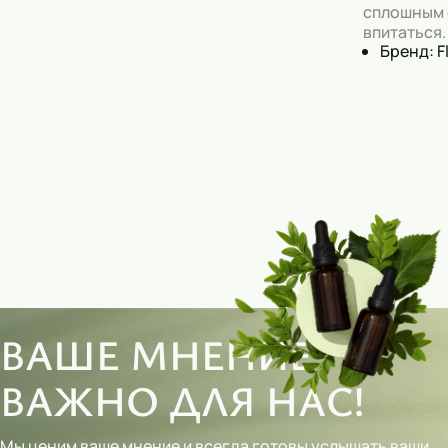
сплошным 
впитаться.
Бренд: F
ВАШЕ МНЕНИЕ
ВАЖНО ДЛЯ НАС!
Мы ценим ваше мнение и всегда готовы услышать ваши