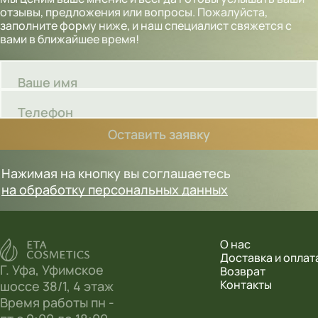
отзывы, предложения или вопросы. Пожалуйста,
заполните форму ниже, и наш специалист свяжется с
вами в ближайшее время!
Ваше имя
Телефон
Оставить заявку
Нажимая на кнопку вы соглашаетесь
на обработку персональных данных
О нас
Доставка и оплат
Г. Уфа, Уфимское
Возврат
Контакты
шоссе 38/1, 4 этаж
Время работы пн -