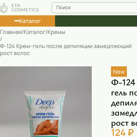
Каталог
Главная
Каталог
Кремы
Лосьоны
Ф-124 Крем-гель после депиляции замедляющий
рост волос
Туши
Корректоры
New
Маски косметические
Ф-124
гель п
Муссы
депил
Масла
замед
Пена для ванны
рост в
Румяна
124 ₽