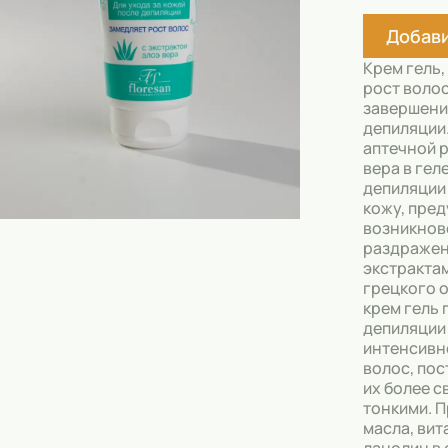
Скрабы
Добави
Блески
Крем гель
Гели
рост воло
завершени
Восковые полоски
депиляции
аптечной 
Кремы
вера в гел
депиляции
Спреи
кожу, пре
возникнов
Косметические карандаши
раздражен
экстракта
Бальзамы
грецкого о
крем гель 
Салфетки для одежды
депиляции
интенсивн
Гели для бровей
волос, по
их более с
Капсулы для стирки
тонкими. 
масла, вит
Шампуни