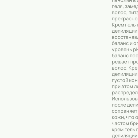
ланолин в 
геля, зам
Тональные кремы
волос, пит
прекрасно
Основы под макияж
Крем гель 
депиляции
Сыворотки
восстанав
баланс и 
уровень p
Спреи для уборки
баланс по
решает пр
Мыло
волос. Кре
депиляции
густой кон
при этом л
распредел
Использов
после деп
сохраняет
кожи, что 
частом бр
крем гель 
депиляции