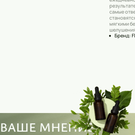
результат
самые отв
становятс
мягкими бе
шелушения
Бренд: F
ВАШЕ МНЕНИЕ