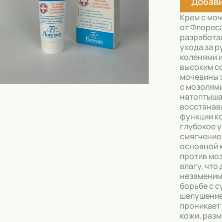
Добави
Скрабы
Крем с мо
Блески
от Флорес
разработа
Гели
ухода за р
коленями и
Восковые полоски
высоким с
мочевины 
Кремы
с мозолям
натоптыша
Спреи
восстанав
функции к
Косметические карандаши
глубокое 
смягчение
Бальзамы
основной 
против мо
Салфетки для одежды
влагу, что
незаменим
Гели для бровей
борьбе с с
шелушение
Капсулы для стирки
проникает 
кожи, разм
Шампуни