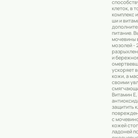
способств
клеток, в 
Тональные кремы
комплекс и
ши и витам
Основы под макияж
дополните
питание. 
Сыворотки
мочевины в
мозолей - 
Спреи для уборки
разрыхлен
и бережно
Мыло
омертвевш
ускоряет 
кожи, а ма
своими ув
смягчающи
Витамин Е
антиоксид
защитить к
поврежден
с мочевино
кожей стоп
ладоней п
ежедневно