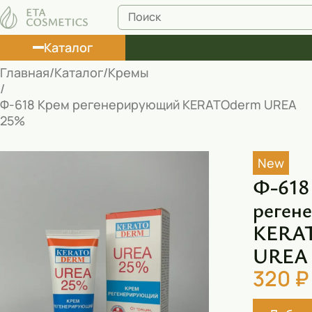
Каталог
Главная
Каталог
Кремы
Лосьоны
Ф-618 Крем регенерирующий КЕRАТОderm UREA
25%
Туши
Корректоры
New
Маски косметические
Ф-618
реген
Муссы
КЕRА
Масла
UREA
Пена для ванны
320 ₽
Румяна