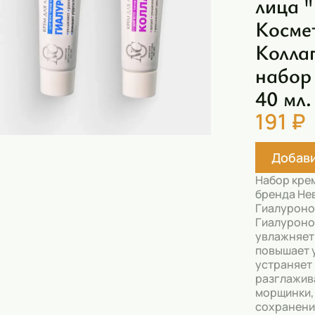
лица 
Скрабы
Косме
Блески
Коллаг
Гели
набор 
Восковые полоски
40 мл.
Кремы
191 ₽
Спреи
Добави
Косметические карандаши
Набор крем
бренда Не
Бальзамы
Гиалуроно
Гиалуроно
Салфетки для одежды
увлажняет 
повышает 
Гели для бровей
устраняет
разглажив
Капсулы для стирки
морщинки,
сохранени
Шампуни