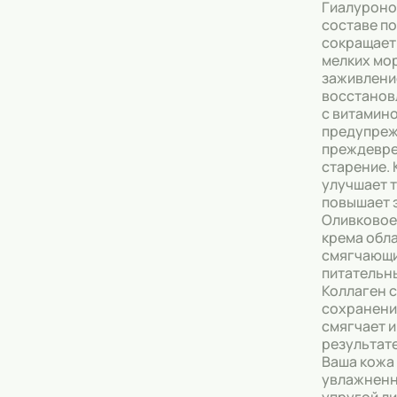
Гиалуроно
составе п
Тональные кремы
сокращает
мелких мо
Основы под макияж
заживлени
восстанов
Сыворотки
с витамино
предупре
Спреи для уборки
преждевр
старение. 
Мыло
улучшает 
повышает 
Оливковое
крема обл
смягчающи
питательн
Коллаген 
сохранению
смягчает и
результат
Ваша кожа
увлажненн