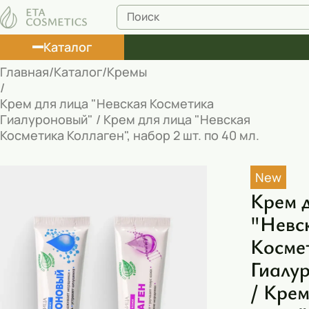
Каталог
Главная
Каталог
Кремы
Лосьоны
Крем для лица "Невская Косметика
Гиалуроновый" / Крем для лица "Невская
Туши
Косметика Коллаген", набор 2 шт. по 40 мл.
Корректоры
New
Маски косметические
Крем 
Муссы
"Невс
Масла
Косме
Пена для ванны
Гиалу
/ Крем
Румяна