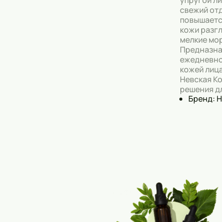
упругой л
свежий от
повышаетс
кожи разг
мелкие мо
Предназна
ежедневно
кожей лиц
Невская К
решения д
Бренд: 