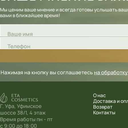
Шампуни
Мы ценим ваше мнение и всегда готовы услышать ваш
вами в ближайшее время!
Тональные кремы
Основы под макияж
Ваше имя
Сыворотки
Телефон
Спреи для уборки
Мыло
Нажимая на кнопку вы соглашаетесь
на обработк
О нас
Доставка и оп
Г. Уфа, Уфимское
Возврат
шоссе 38/1, 4 этаж
Контакты
Время работы пн - пт
с 9:00 до 18:00