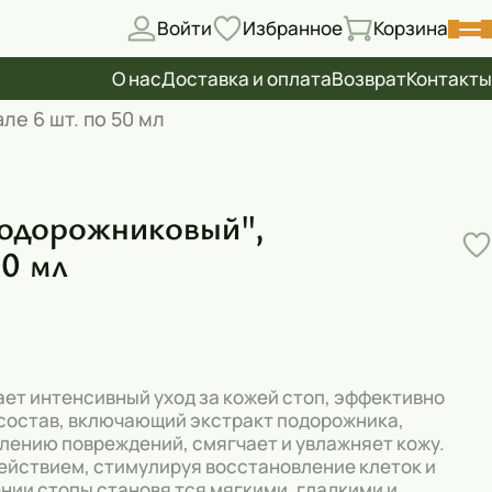
Войти
Избранное
Корзина
О нас
Доставка и оплата
Возврат
Контакты
е 6 шт. по 50 мл
Подорожниковый",
50 мл
ет интенсивный уход за кожей стоп, эффективно
состав, включающий экстракт подорожника,
лению повреждений, смягчает и увлажняет кожу.
йствием, стимулируя восстановление клеток и
ии стопы становя тся мягкими, гладкими и