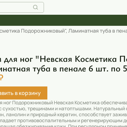
сметика Подорожниковый", Ламинатная туба в пенал
 для ног "Невская Косметика 
натная туба в пенале 6 шт. по 
₽
вить в корзину
я ног Подорожниковый Невская Косметика обеспечива
с сухостью, трещинами и натоптышами. Натуральный 
н, ланолин и природный кератин, способствует зажив
ладает противовоспалительным и регенерирующим де
ращая обезжиривание кожи. При регулярном применен