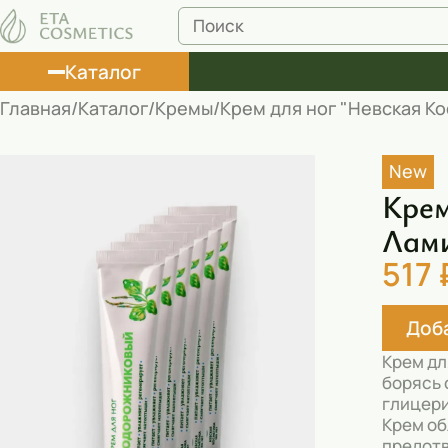
Каталог
Главная
Каталог
Кремы
Крем для ног "Невская Ко
Лосьоны
New
Туши
Крем
Корректоры
Лами
517 
Маски косметические
Муссы
Доба
Масла
Крем дл
борясь 
Пена для ванны
глицери
Крем об
Румяна
предотв