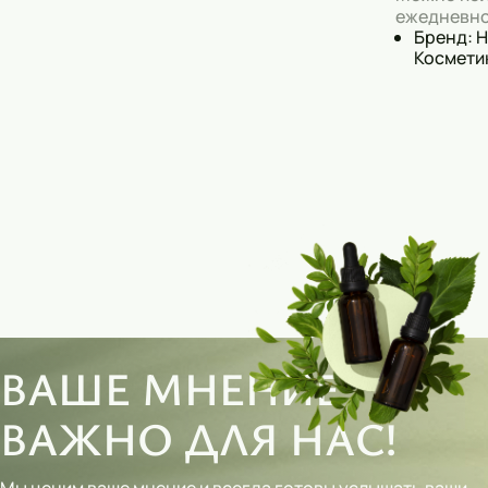
ежедневно
Бренд: 
Космети
ВАШЕ МНЕНИЕ
ВАЖНО ДЛЯ НАС!
Мы ценим ваше мнение и всегда готовы услышать ваши