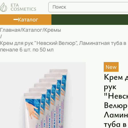
Каталог
Главная
Каталог
Кремы
Лосьоны
Крем для рук "Невский Велюр", Ламинатная туба в
пенале 6 шт. по 50 мл
Туши
Корректоры
New
Маски косметические
Крем 
рук
Муссы
"Невс
Масла
Велюр
Пена для ванны
Ламин
Румяна
туба в