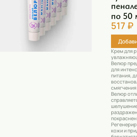
пенале
Скрабы
по 50 
Блески
517 ₽
Гели
Восковые полоски
Добави
Кремы
Крем для р
увлажняющ
Спреи
Велюр пре
для интен
Косметические карандаши
питания, д
восстанов
Бальзамы
смягчения
Велюр отл
Салфетки для одежды
справляет
шелушение
Гели для бровей
раздражен
покраснен
Капсулы для стирки
Регенерир
кожи и при
Шампуни
бархатист