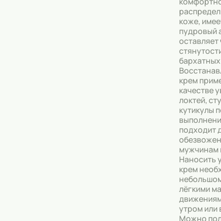
комфортн
распредел
коже, име
пудровый 
оставляет
стянутост
бархатных
Восстана
крем прим
качестве 
локтей, ст
кутикулы 
выполнени
подходит 
обезвожен
мужчинам 
Наносить 
крем необ
небольшом
лёгкими м
движениям
утром или 
Можно пол