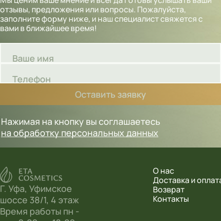
отзывы, предложения или вопросы. Пожалуйста,
заполните форму ниже, и наш специалист свяжется с
вами в ближайшее время!
Ваше имя
Телефон
Оставить заявку
Нажимая на кнопку вы соглашаетесь
на обработку персональных данных
О нас
Доставка и оплат
Г. Уфа, Уфимское
Возврат
Контакты
шоссе 38/1, 4 этаж
Время работы пн -