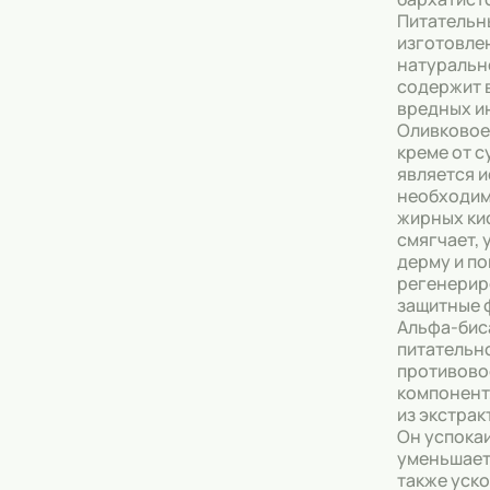
Питательн
Тональные кремы
изготовле
натуральн
Основы под макияж
содержит 
вредных и
Оливковое
Сыворотки
креме от с
является 
Спреи для уборки
необходим
жирных ки
Мыло
смягчает,
дерму и п
регенерир
защитные 
Альфа-бис
питательн
противово
компонент
из экстрак
Он успокаи
уменьшает
также уск