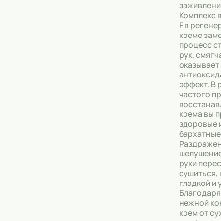
заживлени
Комплекс в
F в реген
креме зам
процесс с
рук, смягч
оказывает
антиоксид
эффект. В 
частого п
восстана
крема вы 
здоровые 
бархатные
Раздражен
шелушение
руки пере
сушиться, 
гладкой и
Благодаря
нежной ко
крем от су