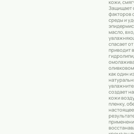
кожи, смяг
Защищает 
Тональные кремы
факторов
среды и уд
Основы под макияж
эпидермис
масло, вх
Сыворотки
увлажняющ
спасает от
Спреи для уборки
приводит 
гидролипи
Мыло
омолажива
оливковом
как один 
натуральн
увлажните
создает н
кожи возд
пленку, о
настоящее 
результат
применен
восстана
крема вы 