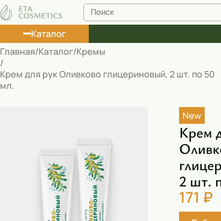
Каталог
Главная
Каталог
Кремы
Лосьоны
Крем для рук Оливково глицериновый, 2 шт. по 50
мл.
Туши
Корректоры
New
Маски косметические
Крем 
Оливк
Муссы
глице
Масла
2 шт. 
Пена для ванны
171 ₽
Румяна