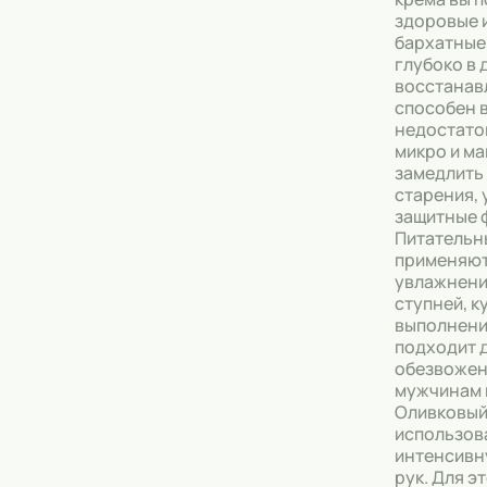
здоровые 
бархатные
глубоко в 
восстанав
способен 
недостато
микро и м
замедлить
старения, 
защитные 
Питательн
применяют
увлажнени
ступней, к
выполнени
подходит 
обезвожен
мужчинам 
Оливковый
использов
интенсивн
рук. Для э