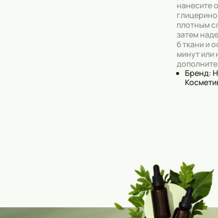
нанесите 
глицерино
плотным сл
затем наде
б ткани и 
минут или 
дополните
Бренд: 
Космети