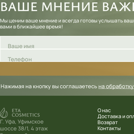
ВАШЕ МНЕНИЕ ВАЖН
Шампуни
Мы ценим ваше мнение и всегда готовы услышать ваш
Тональные кремы
вами в ближайшее время!
Основы под макияж
Ваше имя
Сыворотки
Телефон
Спреи для уборки
Мыло
Нажимая на кнопку вы соглашаетесь
на обработк
О нас
Доставка и оп
Г. Уфа, Уфимское
Возврат
шоссе 38/1, 4 этаж
Контакты