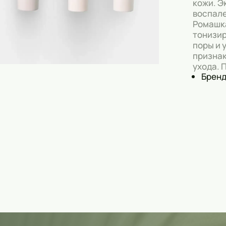
кожи. Э
Скрабы
воспале
Ромашка
Блески
тонизир
поры и 
Гели
признак
ухода. 
Восковые полоски
Бренд
Кремы
Спреи
Косметические карандаши
Бальзамы
Салфетки для одежды
Гели для бровей
Капсулы для стирки