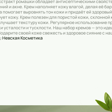
кстракт ромашки обладает антисептическими свойст
ний и акне. Крем наполняет кожу влагой, делая её ба
 помогает выровнять тон кожи и придаёт ей здоровый 
ует кожу. Крем полезен для пористой кожи, склонной
улучшает текстуру кожи. Регулярное использование п
и усталости и тусклости. Наш набор кремов — это ид
Подарите своей коже свежесть и здоровое сияние с н
: Невская Косметика