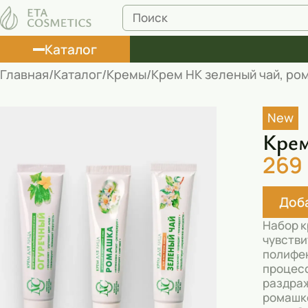
Каталог
Главная
Каталог
Кремы
Крем НК зеленый чай, ром
Лосьоны
New
Туши
Крем
Корректоры
269
Маски косметические
Доба
Муссы
Набор к
Масла
чувстви
полифен
Пена для ванны
процесс
раздраж
Румяна
ромашко