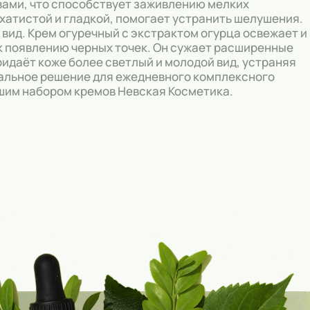
вами, что способствует заживлению мелких
рхатистой и гладкой, помогает устранить шелушения.
вид. Крем огуречный с экстрактом огурца освежает и
 к появлению черных точек. Он сужает расширенные
ридаёт коже более светлый и молодой вид, устраняя
еальное решение для ежедневного комплексного
ашим набором кремов Невская Косметика.