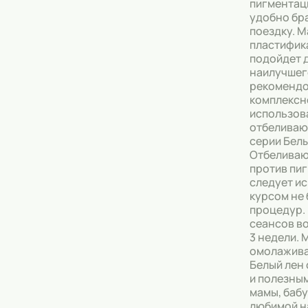
пигментаци
удобно бра
поездку. М
пластифик
подойдет 
наилучшег
рекоменд
комплексн
использов
отбеливаю
серии Белы
Отбелива
против пи
следует и
курсом не 
процедур.
сеансов в
3 недели. 
омолажив
Белый лен
и полезны
мамы, бабу
любимой на