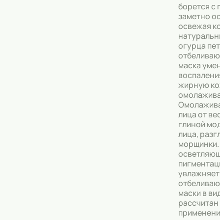
борется с 
заметно ос
Тональные кремы
освежая к
натуральн
Основы под макияж
огурца пе
отбеливаю
Сыворотки
маска уме
воспалени
Спреи для уборки
жирную ко
омолажива
Мыло
Омолажива
лица от ве
глиной мо
лица, разг
морщинки.
осветляющ
пигментаци
увлажняет
отбеливаю
маски в ви
рассчитан
применени