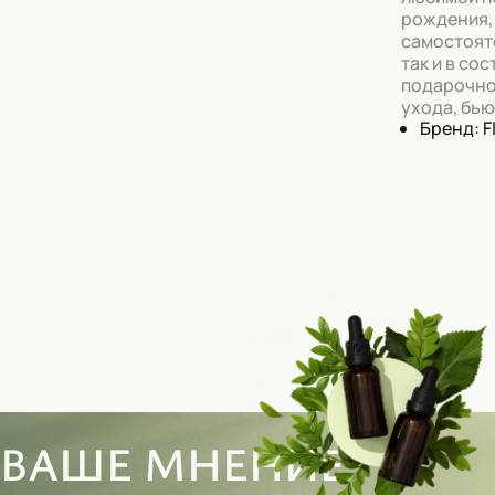
рождения, 
самостоят
так и в сос
подарочно
ухода, бью
Бренд: F
ВАШЕ МНЕНИЕ