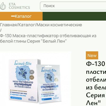
Каталог
Главная
Каталог
Маски косметические
Лосьоны
Ф-130 Маска-пластификатор отбеливающая из
белой глины Серия "Белый Лен"
Туши
Корректоры
New
Маски косметические
Ф-130
пласт
Муссы
отбел
Масла
из бел
Пена для ванны
Серия
Румяна
Лен"