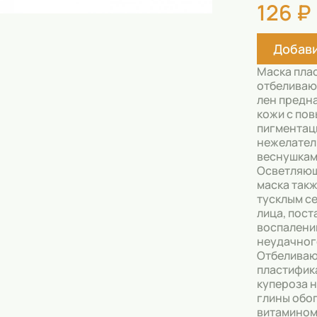
126 ₽
Скрабы
Блески
Добави
Гели
Маска пла
Восковые полоски
отбеливаю
лен предн
Кремы
кожи с по
пигментац
Спреи
нежелате
веснушкам
Косметические карандаши
Осветляющ
маска такж
Бальзамы
тусклым с
лица, пост
Салфетки для одежды
воспалени
неудачног
Отбеливаю
Гели для бровей
пластифик
купероза н
Капсулы для стирки
глины обо
витамином
Шампуни