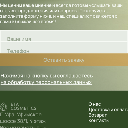
Мы ценим ваше мнение и всегда готовы услышать ваши
отзывы, предложения или вопросы. Пожалуйста,
заполните форму ниже, и наш специалист свяжется с
вами в ближайшее время!
Ваше имя
Телефон
Оставить заявку
Нажимая на кнопку вы соглашаетесь
на обработку персональных данных
О нас
Доставка и оплат
Г. Уфа, Уфимское
Возврат
Контакты
шоссе 38/1, 4 этаж
Время работы пн -