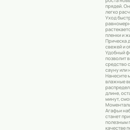
роста нов
прядей. Он
Тональные кремы
легко рас
Уход быст
Основы под макияж
равномерн
растекаетс
Сыворотки
пленки и ж
Прическа 
Спреи для уборки
свежей и 
Удобный ф
позволит 
Мыло
средство с
сауну или 
Нанесите 
влажные в
распредел
длине, ост
минут, смо
Моменталь
Агафьи наб
станет пр
полезным 
качестве 