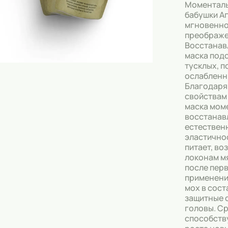
Скрабы
Моменталь
бабушки А
Блески
мгновенн
преображе
Гели
Восстана
маска под
Восковые полоски
тусклых, 
ослабленн
Кремы
Благодаря
свойствам
Спреи
маска мом
восстанав
Косметические карандаши
естественн
эластично
Бальзамы
питает, во
локонам м
Салфетки для одежды
после пер
применени
Гели для бровей
мох в сос
защитные 
Капсулы для стирки
головы. С
способств
Шампуни