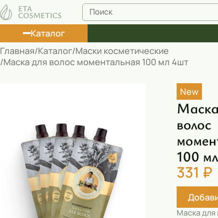
Каталог
Главная
Каталог
Маски косметические
Маска для волос моментальная 100 мл 4шт
Лосьоны
Туши
New
Маска
Корректоры
волос
Маски косметические
момен
Муссы
100 м
Масла
331 ₽
Пена для ванны
Добави
Румяна
Маска для