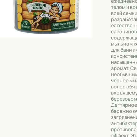
ежедневно
Скрабы
телом и во
всей семьи
Блески
разработа
Гели
естествен
сапонинов
Восковые полоски
содержащи
мыльном к
Кремы
для бани и
консистен
Спреи
насыщенн
аромат. С
Косметические карандаши
необычным
черное мыл
Бальзамы
волос обя
входящему
Салфетки для одежды
березовом
Дегтярное
Гели для бровей
бережно о
загрязнени
Капсулы для стирки
антибакте
противово
эффект. Э
Шампуни