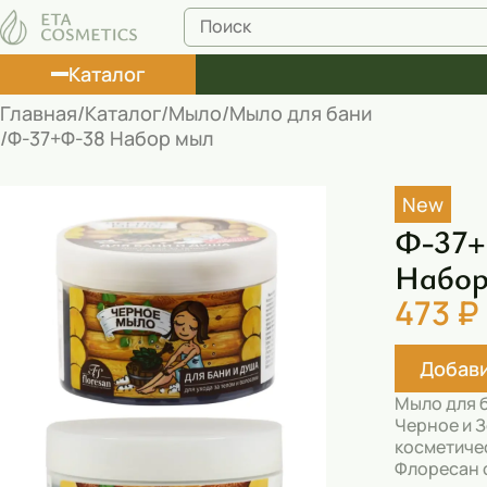
Каталог
Главная
Каталог
Мыло
Мыло для бани
Ф-37+Ф-38 Набор мыл
Лосьоны
Туши
New
Ф-37+
Корректоры
Набор
Маски косметические
473 ₽
Муссы
Масла
Добави
Мыло для 
Пена для ванны
Черное и 
косметиче
Румяна
Флоресан 