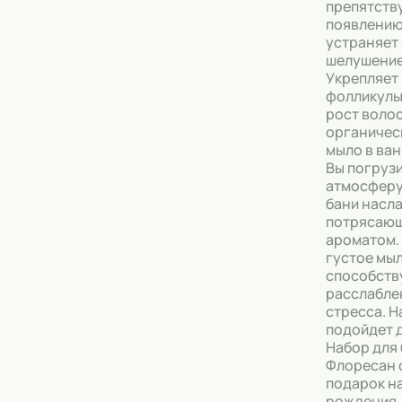
препятств
появлению
устраняет 
шелушение
Укрепляет
фолликулы
рост волос
органичес
мыло в ван
Вы погрузи
атмосферу
бани насл
потрясаю
ароматом.
густое мы
способств
расслабле
стресса. 
подойдет 
Набор для
Флоресан 
подарок н
рождения, 