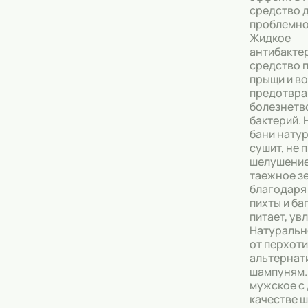
средство 
проблемно
Тональные кремы
Жидкое
антибакте
Основы под макияж
средство 
прыщи и в
Сыворотки
предотвра
болезнетв
Спреи для уборки
бактерий. 
бани нату
Мыло
сушит, не
шелушение
таежное з
благодаря
пихты и ба
питает, ув
Натуральн
от перхот
альтернат
шампуням.
мужское с 
качестве 