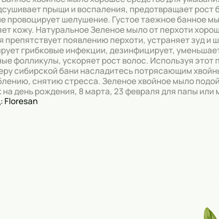
дсушивает прыщи и воспаления, предотвращает рост 
не провоцирует шелушение. Густое таежное банное мы
ет кожу. Натуральное Зеленое мыло от перхоти хоро
 препятствует появлению перхоти, устраняет зуд и 
рует грибковые инфекции, дезинфицирует, уменьшае
ые фолликулы, ускоряет рост волос. Используя этот п
ру сибирской бани насладитесь потрясающим хвойны
лению, снятию стресса. Зеленое хвойное мыло подой
 на день рождения, 8 марта, 23 февраля для папы или
: Floresan