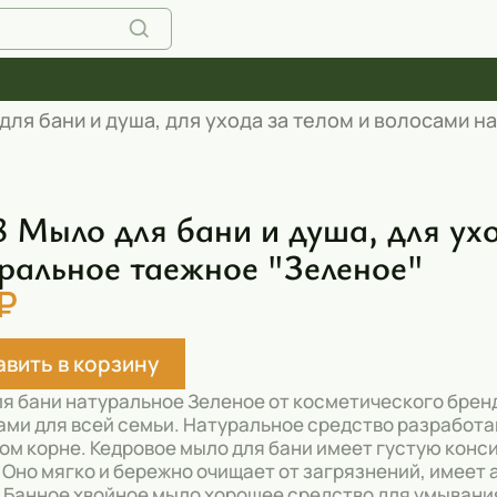
для бани и душа, для ухода за телом и волосами 
 Мыло для бани и душа, для ухо
ральное таежное "Зеленое"
₽
вить в корзину
я бани натуральное Зеленое от косметического брен
ами для всей семьи. Натуральное средство разработ
ом корне. Кедровое мыло для бани имеет густую кон
 Оно мягко и бережно очищает от загрязнений, имее
 Банное хвойное мыло хорошее средство для умыван