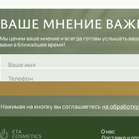
Шампуни
ВАШЕ МНЕНИЕ ВАЖН
Тональные кремы
Основы под макияж
Мы ценим ваше мнение и всегда готовы услышать ваш
вами в ближайшее время!
Сыворотки
Спреи для уборки
Ваше имя
Мыло
Телефон
Нажимая на кнопку вы соглашаетесь
на обработк
О нас
Доставка и оп