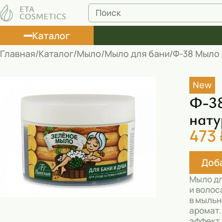
Каталог
Главная
Каталог
Мыло
Мыло для бани
Ф-38 Мыло 
Лосьоны
New
Туши
Ф-38
Корректоры
нату
473 
Маски косметические
Муссы
Доба
Масла
Мыло дл
и волос
Пена для ванны
в мыльн
аромат.
Румяна
эффект.