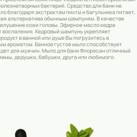
болезнетворных бактерий. Средство для бани не
ло благодаря экстрактам пихты и багульника питает,
шая альтернатива обычным шампуням. В качестве
шелушение кожи головы. Эфирное масло кедра
т воспаления. Кедровый шампунь укрепляет
родукт в ванной или душе Вы погрузитесь в
м ароматом. Банное густое мыло способствует
дет для мужчин. Мыло для бани Флоресан отличный
 мамы, дедушки, бабушки, друга или любимого.