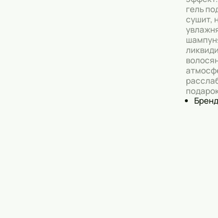
гель по
Скрабы
сушит, 
увлажня
Блески
шампуня
Гели
ликвиди
волосян
Восковые полоски
атмосфе
расслаб
Кремы
подарок
Бренд
Спреи
Косметические карандаши
Бальзамы
Салфетки для одежды
Гели для бровей
Капсулы для стирки