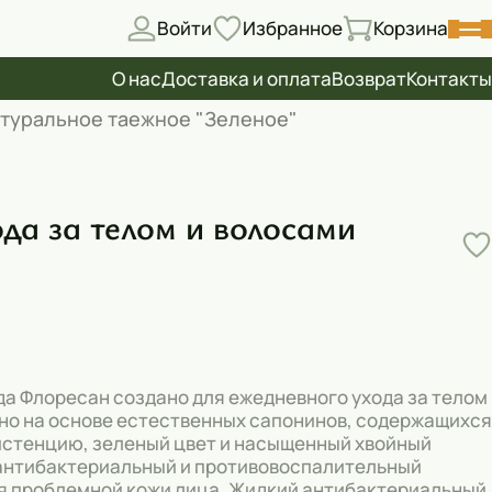
Войти
Избранное
Корзина
О нас
Доставка и оплата
Возврат
Контакты
натуральное таежное "Зеленое"
да за телом и волосами
да Флоресан создано для ежедневного ухода за телом
ано на основе естественных сапонинов, содержащихся
систенцию, зеленый цвет и насыщенный хвойный
т антибактериальный и противовоспалительный
ия проблемной кожи лица. Жидкий антибактериальный