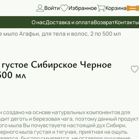
Войти
Избранное
Корзина
О нас
Доставка и оплата
Возврат
Контакты
мыло Агафьи, для тела и волос, 2 по 500 мл
 густое Сибирское Черное
500 мл
и создано на основе натуральных компонентов для
одит деготь и березовая чага, поэтому данный продукт
ого мыла Вы почувствуете настоящий дух Сибири,
рного мыла густая и тягучая, приятная на ощупь.
ивается, быстро смывается, не оставляя ощущение