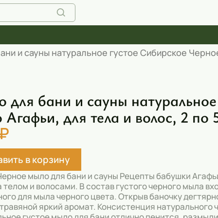
ани и сауны натуральное густое Сибирское Черное 
 для бани и сауны натуральное
 Агафьи, для тела и волос, 2 по 
 ₽
вить в корзину
Черное мыло для бани и сауны Рецепты бабушки Агафь
а телом и волосами. В состав густого черного мыла вх
ого для мыла черного цвета. Открыв баночку дегтярн
травяной яркий аромат. Консистенция натурального че
ьное густое мыло для бани отлично пенится, размыл