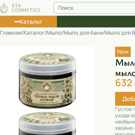
Каталог
Главная
Каталог
Мыло
Мыло для бани
Мыло для б
Лосьоны
New
Туши
Мыло
Корректоры
мыло
632
Маски косметические
Муссы
Доба
Масла
Густое 
ухода з
Пена для ванны
необычн
хвойно-
Румяна
Натурал