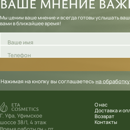
ВАШЕ МНЕНИЕ ВАЖН
Шампуни
Мы ценим ваше мнение и всегда готовы услышать ваш
Тональные кремы
вами в ближайшее время!
Основы под макияж
Ваше имя
Сыворотки
Телефон
Спреи для уборки
Мыло
Нажимая на кнопку вы соглашаетесь
на обработк
О нас
Доставка и оп
Г. Уфа, Уфимское
Возврат
шоссе 38/1, 4 этаж
Контакты
Время работы пн - пт