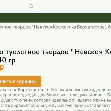
тное твердое "Невская Косметика Бархатистое", 6 ш
 туалетное твердое "Невская Ко
40 гр
 ₽
вить в корзину
алетное Бархатистое от Невская косметика идеально
екрасно подходит для бани сауны или душа и ванны. 
 душистую пену, которая идеально очищает кожу не в
стое образует обильную душистую пену и оставляет 
лено из высококачественного натурального сырья в 