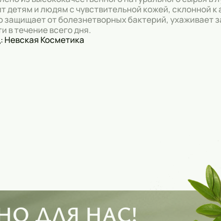
т детям и людям с чувствительной кожей, склонной к
 защищает от болезнетворных бактерий, ухаживает з
и в течение всего дня.
: Невская Косметика
О ДЛЯ НАС!