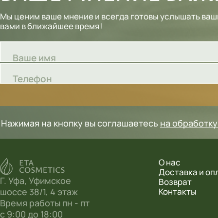
Шампуни
Мы ценим ваше мнение и всегда готовы услышать ваш
вами в ближайшее время!
Тональные кремы
Основы под макияж
Ваше имя
Сыворотки
Телефон
Спреи для уборки
Мыло
Нажимая на кнопку вы соглашаетесь
на обработк
О нас
Доставка и оп
Г. Уфа, Уфимское
Возврат
шоссе 38/1, 4 этаж
Контакты
Время работы пн - пт
с 9:00 до 18:00