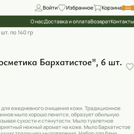
Войти
Избранное
Корзина
О нас
Доставка и оплата
Возврат
Контакты
т. по 140 гр
сметика Бархатистое", 6 шт.
 для ежедневного очищения кожи. Традиционное
Банное мыло хорошо пенится, образует обильную
ызывая сухости и стянутости. Мыло туалетное
приятный нежный аромат на коже. Мыло Бархатистое
лучших традициях мыловарения. Набор для бани