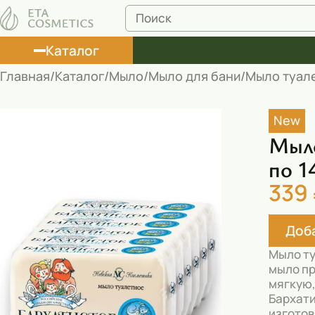
Каталог
Главная
Каталог
Мыло
Мыло для бани
Мыло туале
Лосьоны
New
Туши
Мыло
Корректоры
по 1
339
Маски косметические
Муссы
Доба
Масла
Мыло ту
мыло пр
Пена для ванны
мягкую,
Бархати
Румяна
изготов