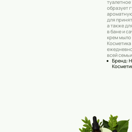
туалетное
образует 
ароматную
для принят
а также дл
в бане и с
крем мыло
Косметика
ежедневно
всей семьи
Бренд: 
Космети