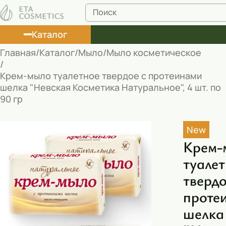
Каталог
Главная
Каталог
Мыло
Мыло косметическое
Лосьоны
Крем-мыло туалетное твердое с протеинами
шелка "Невская Косметика Натуральное", 4 шт. по
Туши
90 гр
Корректоры
New
Маски косметические
Крем-
Муссы
туале
Масла
твердо
Пена для ванны
проте
шелка
Румяна