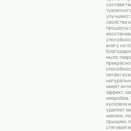
составе т
туалетного
Тональные кремы
улучшают 
свойства 
Основы под макияж
процессы 
восстанав
Сыворотки
способнос
влагу на п
Спреи для уборки
Благодаря
мыло твер
Мыло
прекрасно
способнос
питает кож
натуральн
имеет ант
эффект, з
микробов.
кусковое 
удаляет за
макияж, п
прыщики, п
стягивая к