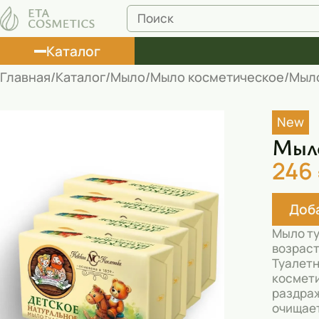
Каталог
Главная
Каталог
Мыло
Мыло косметическое
Мыло
Лосьоны
New
Туши
Мыло
Корректоры
246
Маски косметические
Доба
Муссы
Мыло ту
Масла
возраст
Туалетн
Пена для ванны
космети
раздраж
Румяна
очищает