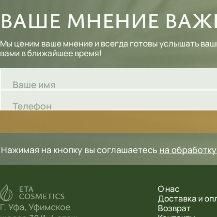
ВАШЕ МНЕНИЕ ВАЖН
Шампуни
Тональные кремы
Мы ценим ваше мнение и всегда готовы услышать ваш
вами в ближайшее время!
Основы под макияж
Сыворотки
Ваше имя
Спреи для уборки
Телефон
Мыло
Нажимая на кнопку вы соглашаетесь
на обработк
О нас
Доставка и оп
Г. Уфа, Уфимское
Возврат