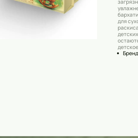
загрязн
Скрабы
увлажне
бархати
Блески
для сух
раскиса
Гели
детских
остаютс
Восковые полоски
детское
Бренд
Кремы
Спреи
Косметические карандаши
Бальзамы
Салфетки для одежды
Гели для бровей
Капсулы для стирки