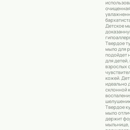
использов
очищенная
увлажненн
бархатист
Детское м
доказанн
гипоаллер
Твердое т
мыло для р
подойдет 
для детей, 
взрослых 
чувствите
кожей. Де
идеально д
склонной 
воспалени
шелушению
Твердое к
мыло отли
держит фо
мыльнице,