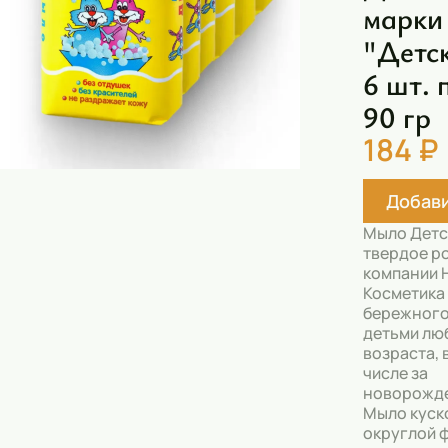
марки
Скрабы
"Детск
Блески
6 шт. 
Гели
90 гр
Восковые полоски
184 ₽
Кремы
Спреи
Добави
Мыло Детс
Косметические карандаши
твердое р
компании 
Бальзамы
Косметика
бережного
Салфетки для одежды
детьми лю
возраста, 
Гели для бровей
числе за
новорожд
Капсулы для стирки
Мыло куск
округлой 
Шампуни