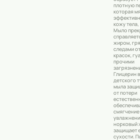
плотную п
которая мя
эффективн
кожу тела, 
Мыло прек
справляет
жиром, гр
следами от
красок, гу
прочими
загрязнен
Глицерин в
детского 
мыла защи
от потери
естественн
обеспечив
смягчение
увлажнени
норковый 
защищает е
сухости. П