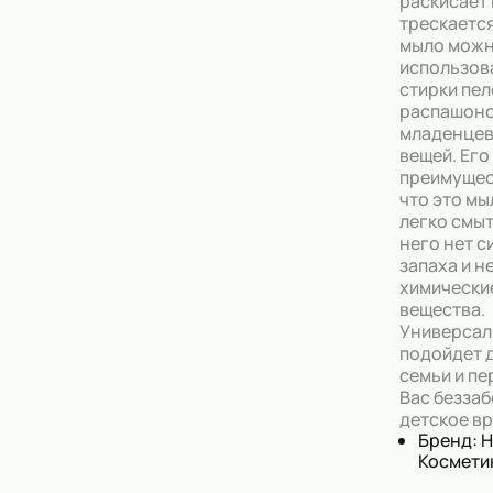
раскисает 
трескается
мыло мож
использов
стирки пел
распашоно
младенцев
вещей. Его
преимущес
что это м
легко смыт
него нет 
запаха и н
химически
вещества.
Универсал
подойдет 
семьи и п
Вас безза
детское вр
Бренд: 
Космети