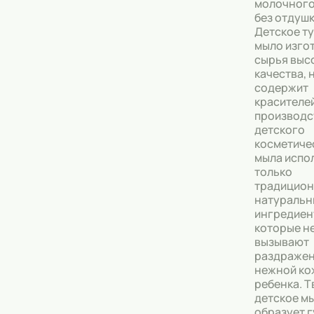
молочного
без отдушк
Тональные кремы
Детское т
мыло изго
Основы под макияж
сырья выс
качества, 
Сыворотки
содержит
красителей
Спреи для уборки
производс
детского
Мыло
косметиче
мыла испо
только
традицио
натуральн
ингредиен
которые н
вызывают
раздраже
нежной ко
ребенка. 
детское м
образует 