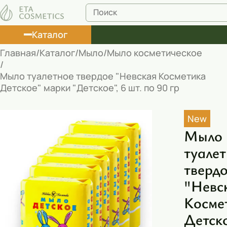
Каталог
Главная
Каталог
Мыло
Мыло косметическое
Лосьоны
Мыло туалетное твердое "Невская Косметика
Детское" марки "Детское", 6 шт. по 90 гр
Туши
Корректоры
New
Маски косметические
Мыло
туале
Муссы
тверд
Масла
"Невс
Пена для ванны
Косме
Румяна
Детск