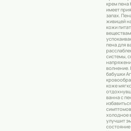
крем пена
имеет при
Тональные кремы
запах. Пен
живицей н
Основы под макияж
кожи пита
веществам
Сыворотки
успокаива
пена для в
Спреи для уборки
расслабле
системы, 
Мыло
напряжени
волнение. 
бабушки А
кровообра
коже мягко
отдохнувш
ванна с п
избавиться
симптомов
холодное 
улучшит э
состояние