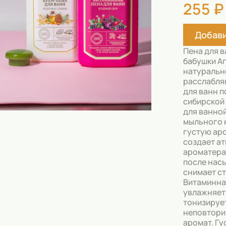
255 ₽
Скрабы
Блески
Добави
Гели
Пена для 
Восковые полоски
бабушки А
натуральн
Кремы
расслабля
для ванн п
Спреи
сибирской
для ванно
Косметические карандаши
мыльного 
густую ар
Бальзамы
создает а
ароматера
Салфетки для одежды
после нас
снимает ст
Витаминна
Гели для бровей
увлажняет
тонизирует
Капсулы для стирки
неповтори
аромат. Гу
Шампуни