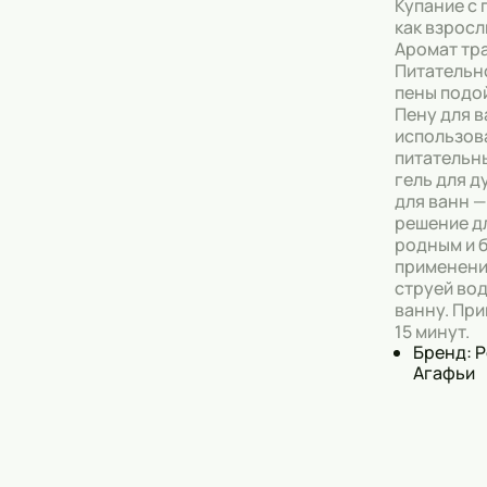
Купание с 
как взросл
Аромат тра
Питательн
пены подо
Пену для 
использов
питательн
гель для д
для ванн —
решение д
родным и 
применени
струей вод
ванну. При
15 минут.
Бренд: 
Агафьи