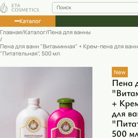
Каталог
Главная
Каталог
Пена для ванны
Лосьоны
Пена для ванн "Витаминная" + Крем-пена для ванн
"Питательная", 500 мл
Туши
Корректоры
New
Маски косметические
Пена 
"Вита
Муссы
+ Кре
Масла
для в
Пена для ванны
"Пита
Румяна
500 м