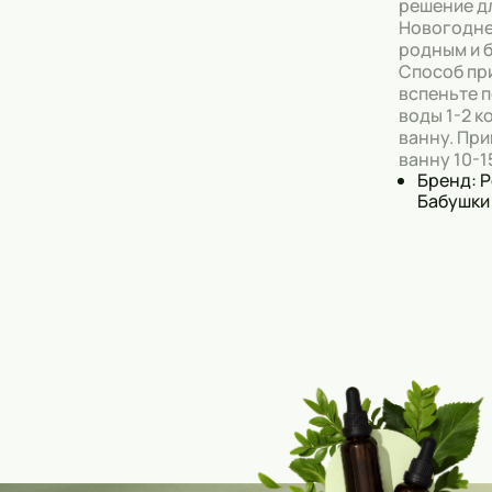
решение д
Новогодне
родным и 
Способ пр
вспеньте 
воды 1-2 к
ванну. Пр
ванну 10-1
Бренд: 
Бабушки