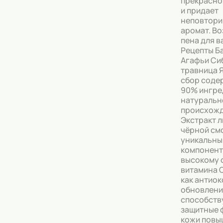
прекрасно
и придает
Тональные кремы
неповтори
аромат. В
Основы под макияж
пена для 
Рецепты Б
Сыворотки
Агафьи Си
травница 
Спреи для уборки
сбор соде
90% ингре
натуральн
Мыло
происхожд
Экстракт 
чёрной см
уникальны
компонент
высокому
витамина 
как антиок
обновлени
способств
защитные 
кожи повы