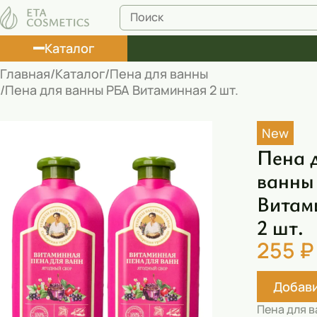
Каталог
Главная
Каталог
Пена для ванны
Пена для ванны РБА Витаминная 2 шт.
Лосьоны
Туши
New
Пена 
Корректоры
ванны
Маски косметические
Витам
Муссы
2 шт.
Масла
255 ₽
Пена для ванны
Добави
Румяна
Пена для 