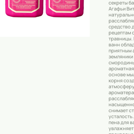
Скрабы
секреты б
Агафьи Ви
Блески
натуральн
расслабл
Гели
средство д
рецептам 
Восковые полоски
травницы.
ванн обла
Кремы
приятным 
земляники
Спреи
смородины
ароматная 
Косметические карандаши
основе мы
корня соз
Бальзамы
атмосфер
ароматера
Салфетки для одежды
расслабля
насыщенно
Гели для бровей
снимает ст
усталость
Капсулы для стирки
пена для в
увлажняет
Шампуни