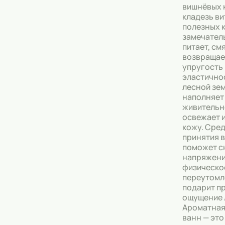
вишнёвых 
кладезь в
полезных к
замечател
питает, см
возвращае
упругость 
эластично
лесной зе
наполняет
живительн
освежает 
кожу. Сре
принятия 
поможет с
напряжени
физическо
переутомл
подарит п
ощущение 
Ароматная
ванн — это