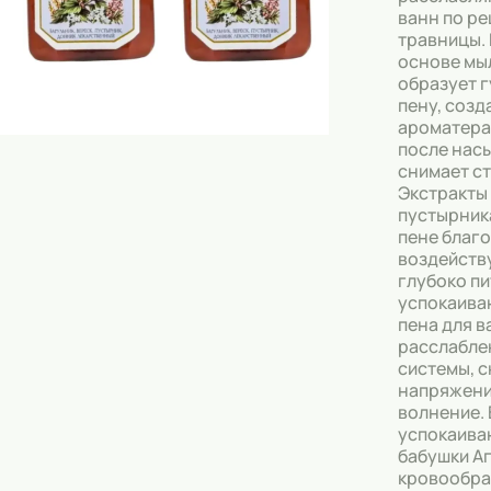
Скрабы
ванн по р
травницы. 
Блески
основе мы
образует 
Гели
пену, соз
ароматера
Восковые полоски
после нас
снимает ст
Кремы
Экстракты 
пустырник
Спреи
пене благ
воздейств
Косметические карандаши
глубоко пи
успокаива
Бальзамы
пена для в
расслабле
Салфетки для одежды
системы, 
напряжени
Гели для бровей
волнение. 
успокаива
Капсулы для стирки
бабушки А
кровообра
Шампуни