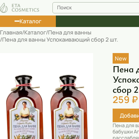
Каталог
Главная
Каталог
Пена для ванны
Пена для ванны Успокаивающий сбор 2 шт.
Лосьоны
Туши
New
Пена 
Корректоры
Успок
Маски косметические
сбор 2
Муссы
259 ₽
Масла
Добави
Пена для ванны
Пена для 
Румяна
бабушки А
расслабля