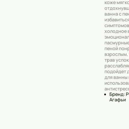
коже мягко
отдохнувш
Тональные кремы
ванна с п
избавиться
Основы под макияж
симптомов
холодное 
Сыворотки
эмоционал
пасмурные 
Спреи для уборки
пеной понр
взрослым, 
Мыло
трав успо
расслабля
подойдет 
для ванны
использов
антистресс
Бренд: 
Агафьи