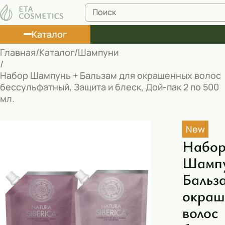
Каталог
Главная
Каталог
Шампуни
Лосьоны
Набор Шампунь + Бальзам для окрашенных волос
бессульфатный, Защита и блеск, Дой-пак 2 по 500
Туши
мл.
Корректоры
New
Маски косметические
Набо
Муссы
Шампу
Масла
Бальз
Пена для ванны
окраш
волос
Румяна