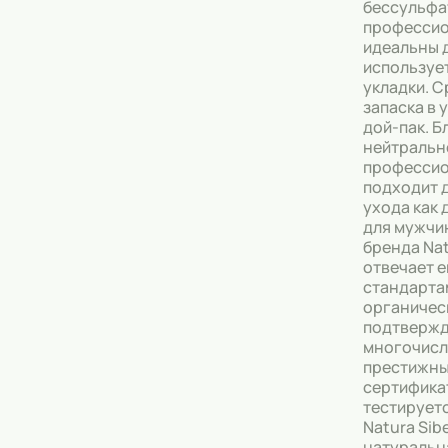
бессульфа
профессио
идеальны д
используе
укладки. С
запаска в
дой-пак. 
нейтральн
профессио
подходит 
ухода как 
для мужчи
бренда Nat
отвечает 
стандарта
органическ
подтверж
многочис
престижн
сертифика
тестирует
Natura Sib
натуральна