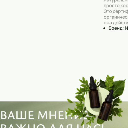
просто кос
Это серти
органическ
она действ
Бренд: N
ВАШЕ МНЕНИЕ
ВАЖНО ДЛЯ НАС!