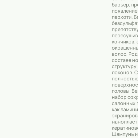
барьер, п
появление
Тональные кремы
перхоти. 
безсульфа
Основы под макияж
препятств
пересушив
Сыворотки
кончиков, 
окрашенны
Спреи для уборки
волос. Род
составе н
Мыло
структуру
локонов. 
полностью
поверхнос
головы. Б
набор сох
салонных 
как ламин
экраниров
нанопласт
кератинов
Шампунь и