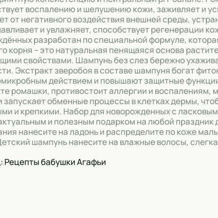
твует воспалению и шелушению кожи, заживляет и ус
т от негативного воздействия внешней среды, устра
авливает и увлажняет, способствует регенерации ко
дённых разработан по специальной формуле, которая
о корня – это натуральная пенящаяся основа расти
ими свойствами. Шампунь без слез бережно ухаживае
сти. Экстракт зверобоя в составе шампуня богат фи
микробным действием и повышают защитные функции
те ромашки, противостоит аллергии и воспалениям, м
и запускает обменные процессы в клетках дермы, чт
ми и крепкими. Набор для новорожденных с ласковым
актуальным и полезным подарком на любой праздник 
ания нанесите на ладонь и распределите по коже малы
Детский шампунь нанесите на влажные волосы, слегка
: Рецепты бабушки Агафьи