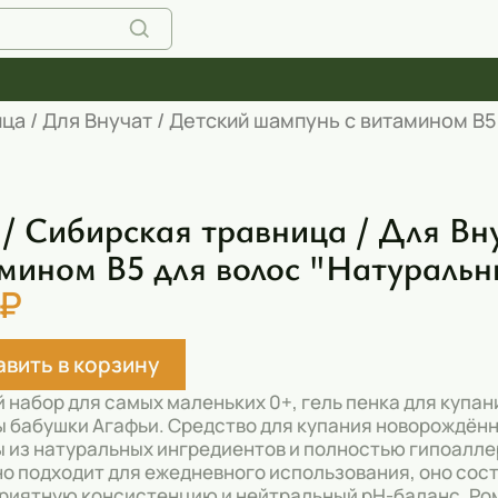
ца / Для Внучат / Детский шампунь с витамином В5 
/ Сибирская травница / Для Вн
мином В5 для волос "Натуральный
 ₽
вить в корзину
 набор для самых маленьких 0+, гель пенка для купан
 бабушки Агафьи. Средство для купания новорождённ
 из натуральных ингредиентов и полностью гипоаллер
о подходит для ежедневного использования, оно сос
риятную консистенцию и нейтральный pH-баланс. Ром