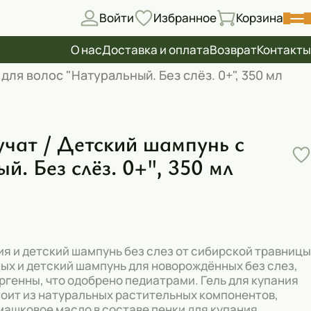
Войти
Избранное
Корзина
О нас
Доставка и оплата
Возврат
Контакты
для волос "Натуральный. Без слёз. 0+", 350 мл
учат / Детский шампунь с
. Без слёз. 0+", 350 мл
ия и детский шампунь без слез от сибирской травницы
ых и детский шампунь для новорождённых без слез,
генны, что одобрено педиатрами. Гель для купания
тоит из натуральных растительных компонентов,
ашковое масло в составе пенки для купания