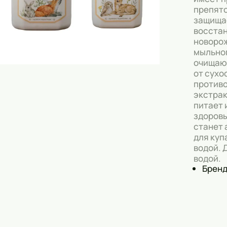
препятс
Скрабы
защищае
восстан
Блески
новорож
Гели
мыльног
очищающ
Восковые полоски
от сухо
противо
Кремы
экстрак
питает 
Спреи
здоровы
станет 
Косметические карандаши
для куп
водой. 
Бальзамы
водой.
Бренд
Салфетки для одежды
Гели для бровей
Капсулы для стирки