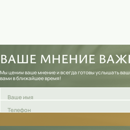
Шампуни
Тональные кремы
Основы под макияж
Сыворотки
ВАШЕ МНЕНИЕ ВАЖН
Спреи для уборки
Мыло
Мы ценим ваше мнение и всегда готовы услышать ваш
вами в ближайшее время!
Ваше имя
Телефон