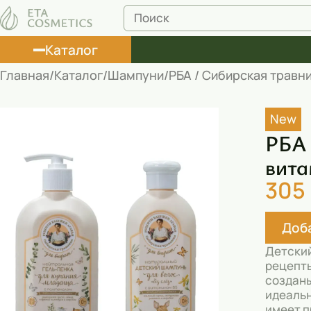
Каталог
Главная
Каталог
Шампуни
РБА / Сибирская травни
Лосьоны
New
Туши
РБА 
Корректоры
вита
305
Маски косметические
Муссы
Доба
Масла
Детский
рецепты
Пена для ванны
созданы
идеальн
Румяна
имеет п