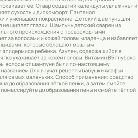
покаивает её. Отвар соцветий календулы увлажняет и
няет сухость и дискомфорт. Пантенол
жи и уменьшает покраснение. Детский шампунь для
 не щиплет глазки. Шампунь детский сварен из
тельного происхождения с превосходными
т за волосами и кожей головы младенца и избавляет
тонцидами, которые обладают мощным
 эпидермиса ребёнка. Азулен, содержащийся в
ягко ухаживает за кожей головы. Витамин В5 глубоко
обы волосы от шампуня были по-настоящему
 названием Для внучат рецепты бабушки Агафьи
для самых маленьких. Способ применения: средство
ша до образования лёгкой пенки, а затем смойте
 помассируйте до образования пены и смойте тёплой