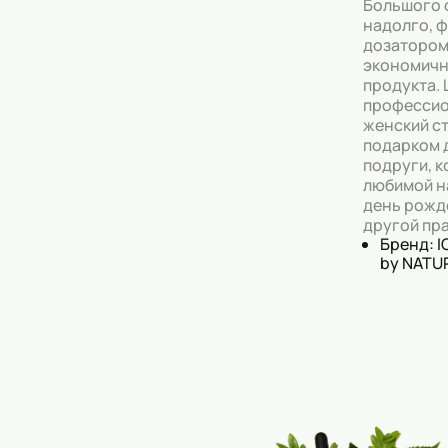
Большого 
надолго, ф
дозатором
экономичн
продукта.
професси
женский с
подарком 
подруги, к
любимой н
день рожд
другой пр
Бренд: 
by NATU