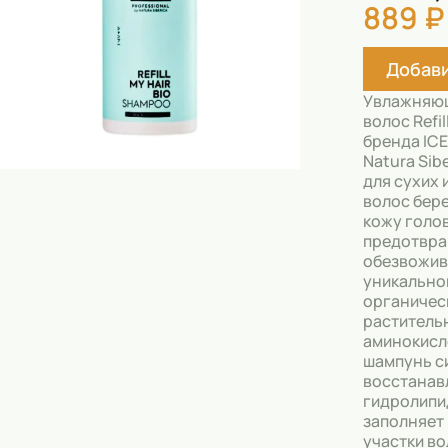
889 ₽
Скрабы
Блески
Добави
Гели
Увлажняющ
Восковые полоски
волос Refil
бренда ICE
Кремы
Natura Sib
для сухих
Спреи
волос бер
кожу голов
Косметические карандаши
предотвр
обезвожив
Бальзамы
уникально
органичес
Салфетки для одежды
раститель
аминокисл
шампунь с
Гели для бровей
восстанав
гидролипи
Капсулы для стирки
заполняет
участки во
Шампуни