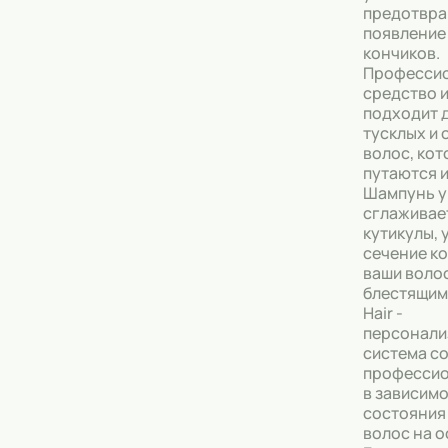
предотвра
появление
Тональные кремы
кончиков.
Професси
Основы под макияж
средство 
подходит д
Сыворотки
тусклых и
волос, кот
Спреи для уборки
путаются и
Шампунь у
Мыло
сглаживае
кутикулы, 
сечение ко
ваши воло
блестящими
Hair -
персонали
система с
профессио
в зависимо
состояния
волос на о