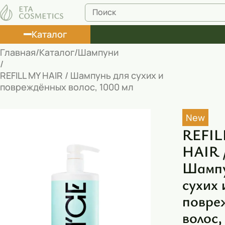
Каталог
Главная
Каталог
Шампуни
Лосьоны
REFILL MY HAIR / Шампунь для сухих и
повреждённых волос, 1000 мл
Туши
Корректоры
New
Маски косметические
REFIL
HAIR 
Муссы
Шампу
Масла
сухих 
Пена для ванны
повре
Румяна
волос,