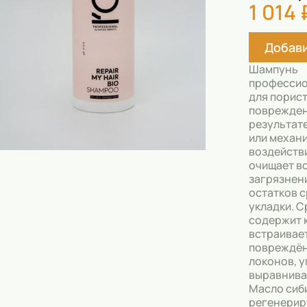
1 014 
Скрабы
Блески
Добави
Гели
Шампунь
Восковые полоски
профессио
для порист
Кремы
поврежден
результат
Спреи
или механ
воздейств
Косметические карандаши
очищает в
загрязнени
Бальзамы
остатков с
укладки. 
Салфетки для одежды
содержит 
встраивае
повреждён
Гели для бровей
локонов, у
выравнива
Капсулы для стирки
Масло сиб
регенерир
Шампуни