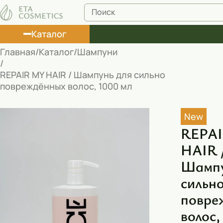
Каталог
Главная
Каталог
Шампуни
Лосьоны
REPAIR MY HAIR / Шампунь для сильно
повреждённых волос, 1000 мл
Туши
Корректоры
New
Маски косметические
REPA
HAIR 
Муссы
Шампу
Масла
сильн
Пена для ванны
повре
Румяна
волос,