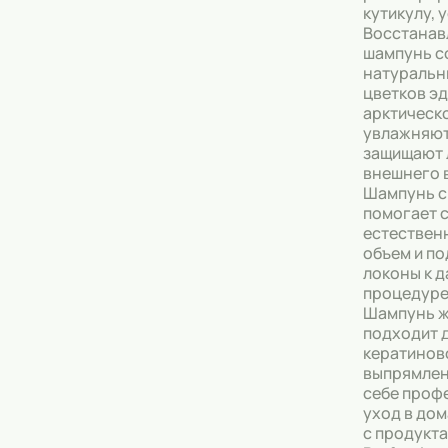
кутикулу, 
Восстана
Тональные кремы
шампунь с
натуральн
Основы под макияж
цветков эд
арктическ
Сыворотки
увлажняют
защищают 
Спреи для уборки
внешнего 
Шампунь c
Мыло
помогает 
естествен
объем и п
локоны к 
процедуре
Шампунь ж
подходит 
кератинов
выпрямлен
себе проф
уход в до
с продукта