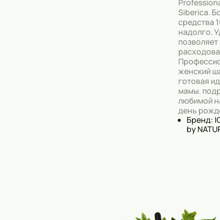
Profession
Siberica. 
средства 1
надолго. 
позволяет
расходова
Професси
женский ш
готовая ид
мамы. подр
любимой н
день рожд
Бренд: 
by NATU