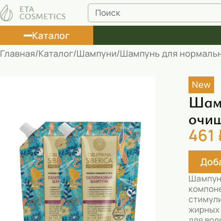
Каталог
Главная
Каталог
Шампуни
Шампунь для нормальны
Лосьоны
New
Туши
Шамп
Корректоры
очищ
461 
Маски косметические
Муссы
Доба
Масла
Шампунь
компоне
Пена для ванны
стимули
жирных 
Румяна
для вол