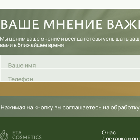
Шампуни
ВАШЕ МНЕНИЕ ВАЖН
Тональные кремы
Основы под макияж
Мы ценим ваше мнение и всегда готовы услышать ваш
вами в ближайшее время!
Сыворотки
Спреи для уборки
Ваше имя
Мыло
Телефон
Нажимая на кнопку вы соглашаетесь
на обработк
О нас
Доставка и оп