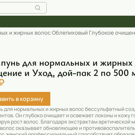
х и жирных волос Облепиховый Глубокое очищение 
унь для нормальных и жирных 
ение и Уход, дой-пак 2 по 500 
₽
вить в корзину
 для нормальных и жирных волос бессульфатный соз
нтов. Он глубоко очищает и освежает локоны и кожу г
руя рост волос. Благодаря экстрактам арктической
волос оказывает обновляющее и противовоспалительн
ос женский профессиональный способствует образов