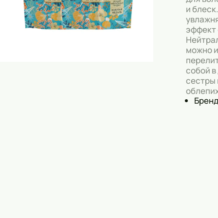
и блеск
Скрабы
увлажня
эффект 
Блески
Нейтрал
Гели
можно и
перелит
Восковые полоски
собой в
сестры 
Кремы
облепи
Бренд:
Спреи
Косметические карандаши
Бальзамы
Салфетки для одежды
Гели для бровей
Капсулы для стирки