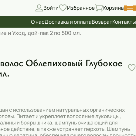
Войти
Избранное
Корзина
О нас
Доставка и оплата
Возврат
Контакты
и Уход, дой-пак 2 по 500 мл.
волос Облепиховый Глубокое
мл.
дан с использованием натуральных органических
оловы. Питает и укрепляет волосяные луковицы,
 малины и боярышника, шампунь очищающий для
ое действие, а также устраняет перхоть. Шампунь
анию кератина, обеспечивающего волосам прочность