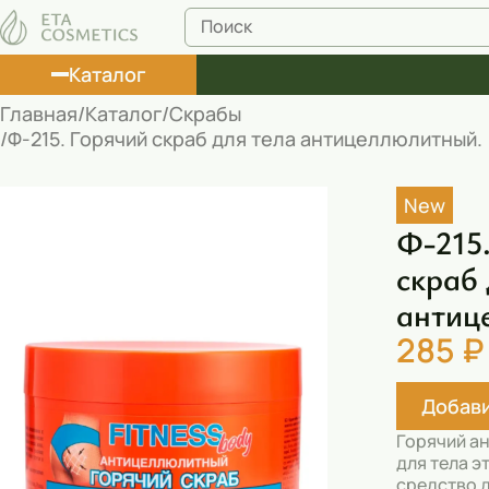
Каталог
Главная
Каталог
Скрабы
Ф-215. Горячий скраб для тела антицеллюлитный.
Лосьоны
Туши
New
Ф-215
Корректоры
скраб 
Маски косметические
антиц
Муссы
285 ₽
Масла
Добави
Пена для ванны
Горячий а
Румяна
для тела 
средство 