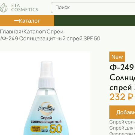
Каталог
Главная
Каталог
Спреи
Ф-249 Солнцезащитный спрей SPF 50
Лосьоны
Туши
New
Ф-249
Корректоры
Солнц
Маски косметические
спрей
Муссы
232 ₽
Масла
Добави
Пена для ванны
Спрей сол
Румяна
Спрей для
Флоресан 