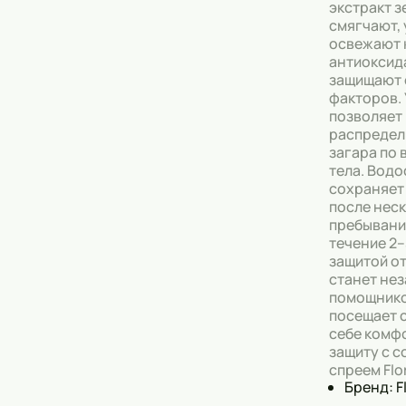
экстракт з
смягчают,
Тональные кремы
освежают 
антиоксид
Основы под макияж
защищают 
факторов.
Сыворотки
позволяет
распредел
Спреи для уборки
загара по 
тела. Вод
Мыло
сохраняет
после неск
пребывани
течение 2–
защитой от
станет не
помощником
посещает 
себе комф
защиту с 
спреем Flo
Бренд: F