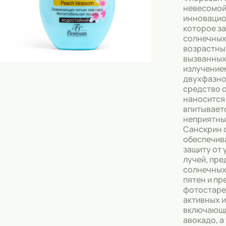
Скрабы
невесомой
инновацио
Блески
которое з
солнечных
Гели
возрастны
вызванных
Восковые полоски
излучение
двухфазно
Кремы
средство о
наносится
Спреи
впитываетс
неприятны
Косметические карандаши
Санскрин 
обеспечив
Бальзамы
защиту от
лучей, пр
Салфетки для одежды
солнечных
пятен и п
Гели для бровей
фотостаре
активных 
Капсулы для стирки
включающи
авокадо, а
Шампуни