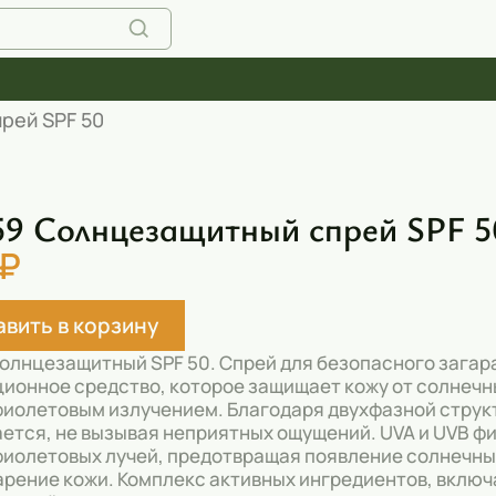
рей SPF 50
9 Солнцезащитный спрей SPF 5
 ₽
вить в корзину
олнцезащитный SPF 50. Спрей для безопасного загара
ионное средство, которое защищает кожу от солнечн
иолетовым излучением. Благодаря двухфазной структу
ется, не вызывая неприятных ощущений. UVA и UVB ф
иолетовых лучей, предотвращая появление солнечных
рение кожи. Комплекс активных ингредиентов, включа