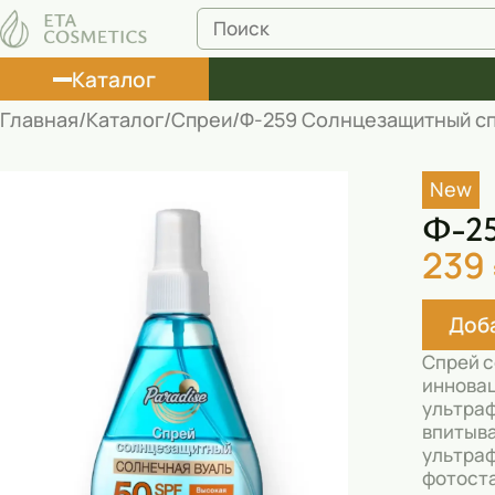
Каталог
Главная
Каталог
Спреи
Ф-259 Солнцезащитный сп
Лосьоны
New
Туши
Ф-25
Корректоры
239
Маски косметические
Доба
Муссы
Спрей с
Масла
инновац
ультраф
Пена для ванны
впитыва
ультраф
Румяна
фотоста