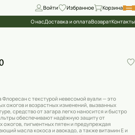
Войти
Избранное
Корзина
О нас
Доставка и оплата
Возврат
Контакты
0
 Флоресан с текстурой невесомой вуали — это
ых ожогов и возрастных изменений, вызванных
ре, средство от загара легко наносится и быстро
ильтры обеспечивают надёжную защиту от
 ожогов, пигментных пятен и предупреждая
ющий масла кокоса и авокадо, а также витамин E и