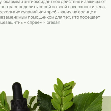
жу, оказывая антиоксидантное действие и защищают
рно распределить спрей по всей поверхности тела.
скольких купаний или пребывания на солнце в
т незаменимым помощником для тех, кто посещает
нцезащитным спреем Floresan!