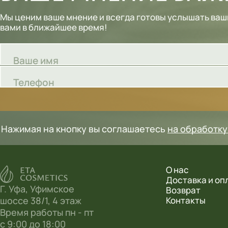
Шампуни
Мы ценим ваше мнение и всегда готовы услышать ваш
вами в ближайшее время!
Тональные кремы
Основы под макияж
Ваше имя
Сыворотки
Телефон
Спреи для уборки
Мыло
Нажимая на кнопку вы соглашаетесь
на обработк
О нас
Доставка и оп
Г. Уфа, Уфимское
Возврат
шоссе 38/1, 4 этаж
Контакты
Время работы пн - пт
с 9:00 до 18:00