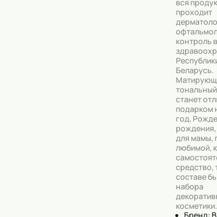
вся проду
проходит
дерматоло
офтальмол
контроль 
здравоохр
Республик
Беларусь.
Матирующ
тональный
станет от
подарком 
год, Рожде
рождения, 
для мамы, 
любимой, к
самостоят
средство, т
составе бь
набора
декоратив
косметики
Бренд: 