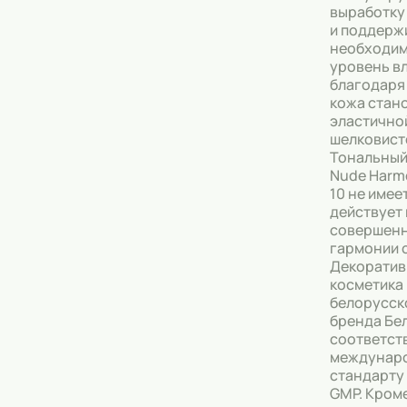
выработку
и поддерж
необходи
уровень вл
благодаря
кожа стан
эластично
шелковист
Тональный
Nude Harm
10 не имее
действует 
совершен
гармонии с
Декоратив
косметика
белорусск
бренда Бе
соответст
междунар
стандарту
GMP. Кроме