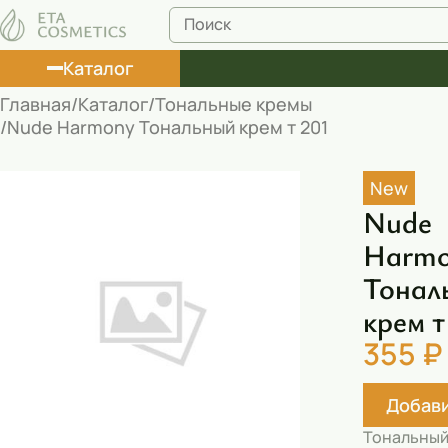
Каталог
Главная
Каталог
Тональные кремы
Nude Harmony Тональный крем т 201
Лосьоны
Туши
New
Nude
Корректоры
Harm
Маски косметические
Тонал
Муссы
крем т
Масла
355 ₽
Пена для ванны
Добави
Румяна
Тональный