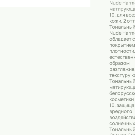
Скрабы
Nude Harm
матирующи
Блески
10, для вс
кожи, 2 от
Гели
Тональный
Nude Harm
Восковые полоски
обладает 
покрытием
Кремы
плотности
естествен
Спреи
образом
разглажив
Косметические карандаши
текстуру к
Тональный
Бальзамы
матирующи
белорусск
Салфетки для одежды
косметики
10, защищ
Гели для бровей
вредного
воздейств
Капсулы для стирки
солнечных
Тональный
Шампуни