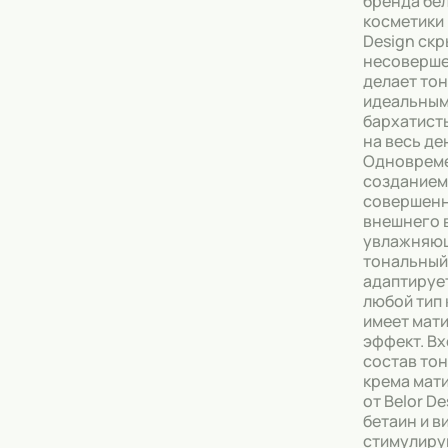
бренда бе
косметики 
Тональные кремы
Design ск
несоверше
Основы под макияж
делает тон
идеальным
Сыворотки
бархатист
на весь де
Спреи для уборки
Одноврем
создание
совершен
Мыло
внешнего 
увлажняю
тональный
адаптируе
любой тип 
имеет мат
эффект. В
состав то
крема мат
от Belor De
бетаин и в
стимулир