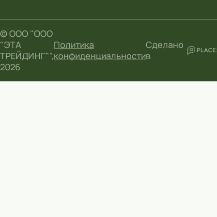
© ООО "ООО
"ЭТА
Политика
Сделано
ТРЕЙДИНГ"",
конфиденциальности
в
2026